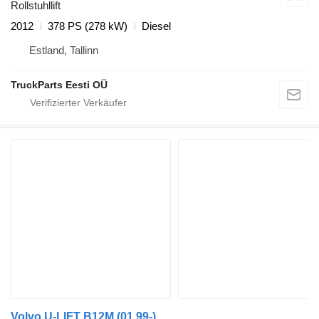
Rollstuhllift
2012
378 PS (278 kW)
Diesel
Estland, Tallinn
TruckParts Eesti OÜ
Volvo U-LIFT B12M (01.99-)