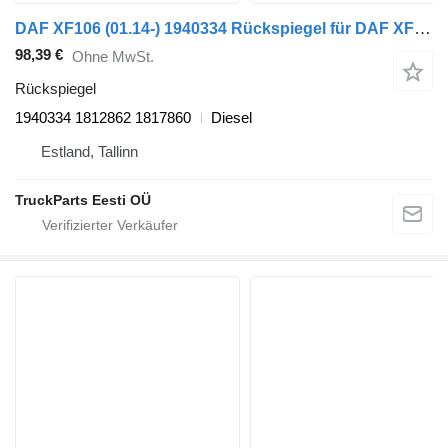
DAF XF106 (01.14-) 1940334 Rückspiegel für DAF XF106 (2014-) Sattelzugmaschine
98,39 €
Ohne MwSt.
Rückspiegel
1940334 1812862 1817860
Diesel
Estland, Tallinn
TruckParts Eesti OÜ