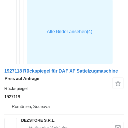
1927118 Rückspiegel für DAF XF Sattelzugmaschine
Preis auf Anfrage
Rückspiegel
1927118
Rumänien, Suceava
DEZSTORE S.R.L.