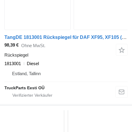
TangDE 1813001 Rückspiegel für DAF XF95, XF105 (2001-2014) Sattelzugmaschine
98,39 €
Ohne MwSt.
Rückspiegel
1813001
Diesel
Estland, Tallinn
TruckParts Eesti OÜ