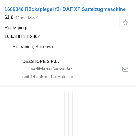
1689348 Rückspiegel für DAF XF Sattelzugmaschine
63 €
Ohne MwSt.
Rückspiegel
1689348 1812862
Rumänien, Suceava
DEZSTORE S.R.L.
seit
14
Jahren bei Autoline