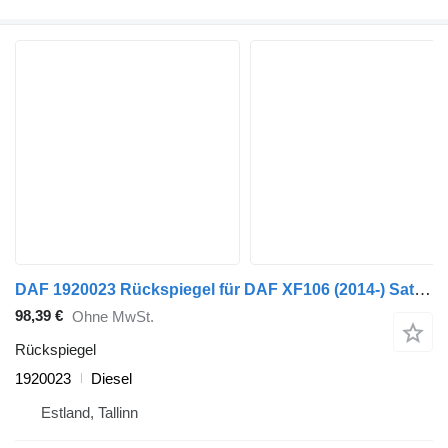
DAF 1920023 Rückspiegel für DAF XF106 (2014-) Sattelzugmaschine
98,39 €
Ohne MwSt.
Rückspiegel
1920023
Diesel
Estland, Tallinn