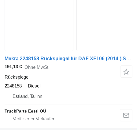
Mekra 2248158 Rückspiegel für DAF XF106 (2014-) Sattelzugmaschine
191,13 €
Ohne MwSt.
Rückspiegel
2248158
Diesel
Estland, Tallinn
TruckParts Eesti OÜ