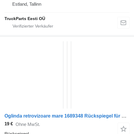
Estland, Tallinn
TruckParts Eesti OÜ
Oglinda retrovizoare mare 1689348 Rückspiegel für DAF XF105 Sattelzugmaschine
19 €
Ohne MwSt.
Rückspiegel