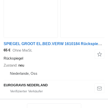
SPIEGEL GROOT EL.BED.VERW 1610184 Rückspiegel für DAF 95XF 97 Sattelzugmaschine
65 €
Ohne MwSt.
Rückspiegel
Zustand
neu
Niederlande, Oss
EUROGRAVIS NEDERLAND