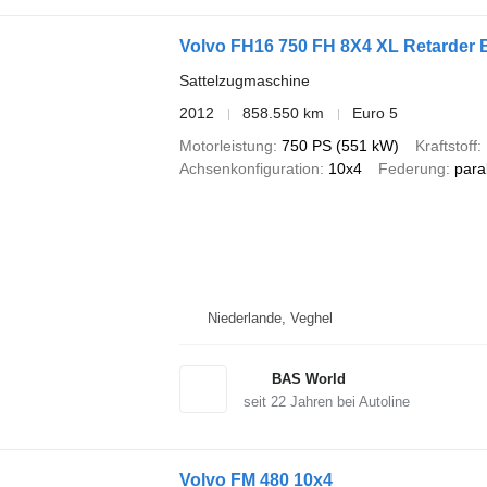
Volvo FH16 750 FH 8X4 XL Retarder B
Sattelzugmaschine
2012
858.550 km
Euro 5
Motorleistung
750 PS (551 kW)
Kraftstoff
Achsenkonfiguration
10x4
Federung
para
Niederlande, Veghel
BAS World
seit
22
Jahren bei Autoline
Volvo FM 480 10x4