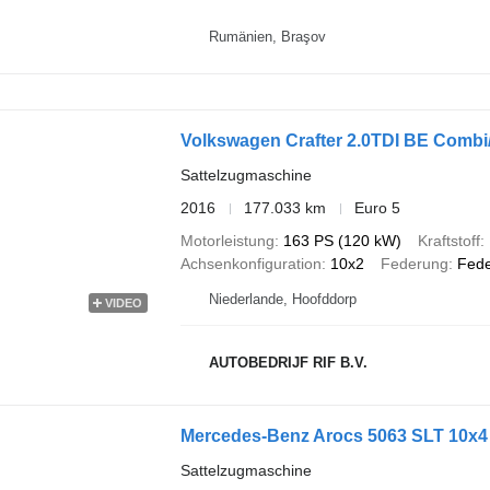
Rumänien, Braşov
Sattelzugmaschine
2016
177.033 km
Euro 5
Motorleistung
163 PS (120 kW)
Kraftstoff
Achsenkonfiguration
10x2
Federung
Fede
Niederlande, Hoofddorp
VIDEO
AUTOBEDRIJF RIF B.V.
Mercedes-Benz Arocs 5063 SLT 10x4
Sattelzugmaschine