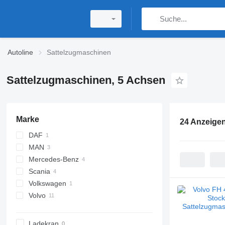
Autoline
Sattelzugmaschinen
Sattelzugmaschinen, 5 Achsen
Marke
24 Anzeige
DAF
MAN
XF
Mercedes-Benz
TGS
Scania
TGX
Actros
Volkswagen
Arocs
P-series
Volvo
R-series
Crafter
FH
FM
Ladekran