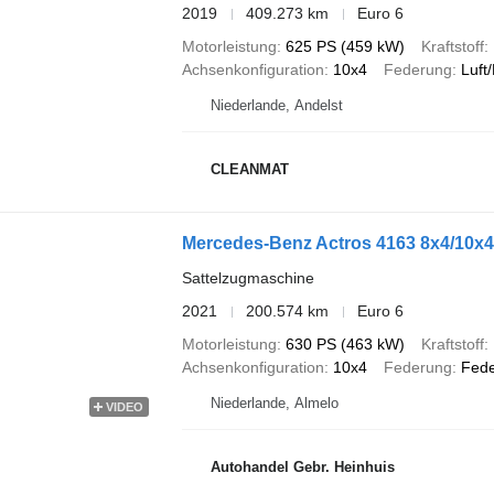
2019
409.273 km
Euro 6
Motorleistung
625 PS (459 kW)
Kraftstoff
Achsenkonfiguration
10x4
Federung
Luft/
Niederlande, Andelst
CLEANMAT
Mercedes-Benz Actros 4163 8x4/10x4
Sattelzugmaschine
2021
200.574 km
Euro 6
Motorleistung
630 PS (463 kW)
Kraftstoff
Achsenkonfiguration
10x4
Federung
Fede
Niederlande, Almelo
VIDEO
Autohandel Gebr. Heinhuis