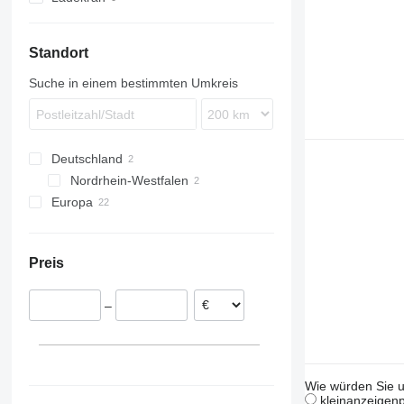
N-series
Standort
Suche in einem bestimmten Umkreis
Deutschland
Nordrhein-Westfalen
Europa
Recklinghausen
Niederlande
Schweden
Preis
Rumänien
Portugal
–
Polen
Spanien
Österreich
Wie würden Sie u
kleinanzeigenp