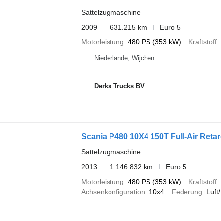
Sattelzugmaschine
2009
631.215 km
Euro 5
Motorleistung
480 PS (353 kW)
Kraftstoff
Niederlande, Wijchen
Derks Trucks BV
Scania P480 10X4 150T Full-Air Reta
Sattelzugmaschine
2013
1.146.832 km
Euro 5
Motorleistung
480 PS (353 kW)
Kraftstoff
Achsenkonfiguration
10x4
Federung
Luft/