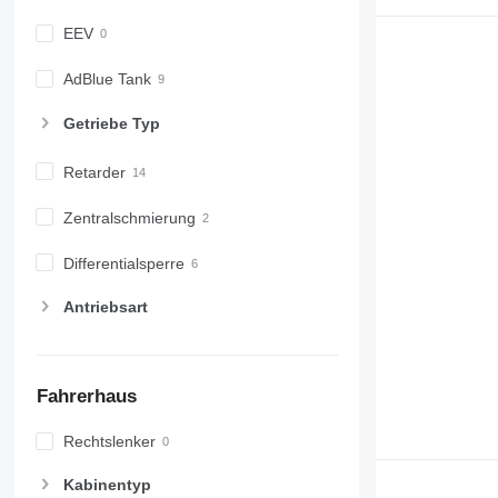
EEV
AdBlue Tank
Getriebe Typ
Retarder
Zentralschmierung
Differentialsperre
Antriebsart
Fahrerhaus
Rechtslenker
Kabinentyp