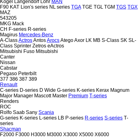
Kögel
Langendorf
Lohr
MAN
F90
KAT
Lion's series
NL series
TGA
TGE
TGL
TGM
TGS
TGX
MAZ
543205
MKG
Mack
CH
F-series
R-series
Magirus
Mercedes-Benz
A-Class
Actros
Antos
Arocs
Atego
Axor
LK
MB
S-Class
SK
SL-
Class
Sprinter
Zetros
eActros
Mitsubishi Fuso
Mitsubishi
Canter
Nissan
Cabstar
Pegaso
Peterbilt
377
386
387
389
Renault
C-series
D-series
D Wide
G-series
K-series
Kerax
Magnum
Major
Manager
Mascott
Master
Premium
T-series
Renders
ROC
Rolfo
Saab
Sany
Scania
G-series
K-series
L-series
LB
P-series
R-series
S-series
T-
series
Shacman
F2000
F3000
H3000
M3000
X3000
X5000
X6000