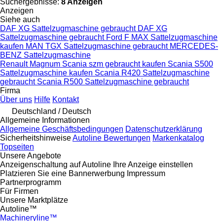
Suchergebnisse:
8 Anzeigen
Anzeigen
Siehe auch
DAF XG Sattelzugmaschine gebraucht
DAF XG
Sattelzugmaschine gebraucht
Ford F MAX Sattelzugmaschine
kaufen
MAN TGX Sattelzugmaschine gebraucht
MERCEDES-
BENZ Sattelzugmaschine
Renault Magnum
Scania szm gebraucht kaufen
Scania S500
Sattelzugmaschine kaufen
Scania R420 Sattelzugmaschine
gebraucht
Scania R500 Sattelzugmaschine gebraucht
Firma
Über uns
Hilfe
Kontakt
Deutschland / Deutsch
Allgemeine Informationen
Allgemeine Geschäftsbedingungen
Datenschutzerklärung
Sicherheitshinweise
Autoline Bewertungen
Markenkatalog
Topseiten
Unsere Angebote
Anzeigenschaltung auf Autoline
Ihre Anzeige einstellen
Platzieren Sie eine Bannerwerbung
Impressum
Partnerprogramm
Für Firmen
Unsere Marktplätze
Autoline™
Machineryline™