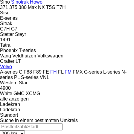
Sino
Sinotruk Howo
371
375
380
Max
NX
T5G
T7H
Sisu
E-series
Sitrak
C7H
G7
Stetter
Steyr
1491
Tatra
Phoenix
T-series
Vang
Veldhuizen
Volkswagen
Crafter
LT
Volvo
A-series
C
F88
F89
FE
FH
FL
FM
FMX
G-series
L-series
N-
series
PL
S-series
VNL
Western Star
4900
White GMC
XCMG
alle anzeigen
Ladekran
Ladekran
Standort
Suche in einem bestimmten Umkreis