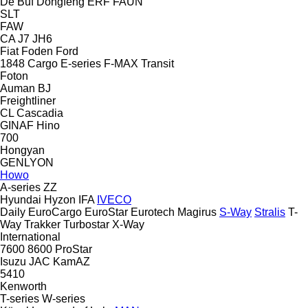
De Buf
Dongfeng
ERF
FAUN
SLT
FAW
CA
J7
JH6
Fiat
Foden
Ford
1848
Cargo
E-series
F-MAX
Transit
Foton
Auman
BJ
Freightliner
CL
Cascadia
GINAF
Hino
700
Hongyan
GENLYON
Howo
A-series
ZZ
Hyundai
Hyzon
IFA
IVECO
Daily
EuroCargo
EuroStar
Eurotech
Magirus
S-Way
Stralis
T-
Way
Trakker
Turbostar
X-Way
International
7600
8600
ProStar
Isuzu
JAC
KamAZ
5410
Kenworth
T-series
W-series