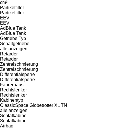
cm³
Partikelfilter
Partikelfilter
EEV
EEV
AdBlue Tank
AdBlue Tank
Getriebe Typ
Schaltgetriebe
alle anzeigen
Retarder
Retarder
Zentralschmierung
Zentralschmierung
Differentialsperre
Differentialsperre
Fahrerhaus
Rechtslenker
Rechtslenker
Kabinentyp
ClassicSpace
Globetrotter XL
TN
alle anzeigen
Schlafkabine
Schlafkabine
Airbag