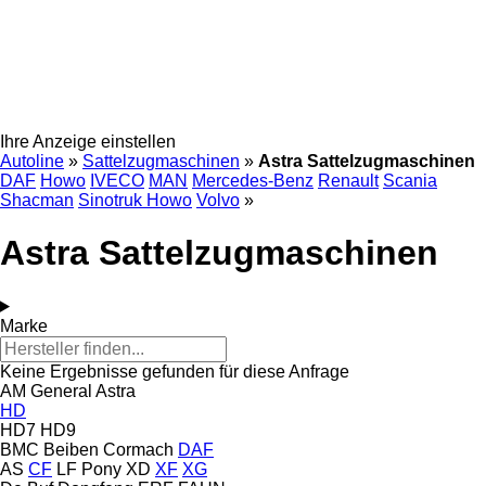
Ihre Anzeige einstellen
Autoline
»
Sattelzugmaschinen
»
Astra Sattelzugmaschinen
DAF
Howo
IVECO
MAN
Mercedes-Benz
Renault
Scania
Shacman
Sinotruk Howo
Volvo
»
Astra Sattelzugmaschinen
Marke
Keine Ergebnisse gefunden für diese Anfrage
AM General
Astra
HD
HD7
HD9
BMC
Beiben
Cormach
DAF
AS
CF
LF
Pony
XD
XF
XG