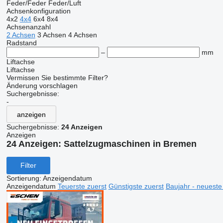
Feder/Feder
Feder/Luft
Achsenkonfiguration
4x2
4x4
6x4
8x4
Achsenanzahl
2 Achsen
3 Achsen
4 Achsen
Radstand
–
mm
Liftachse
Liftachse
Vermissen Sie bestimmte Filter?
Änderung vorschlagen
Suchergebnisse:
-
anzeigen
Suchergebnisse:
24 Anzeigen
Anzeigen
24 Anzeigen:
Sattelzugmaschinen in Bremen
Filter
Sortierung
:
Anzeigendatum
Anzeigendatum
Teuerste zuerst
Günstigste zuerst
Baujahr - neueste