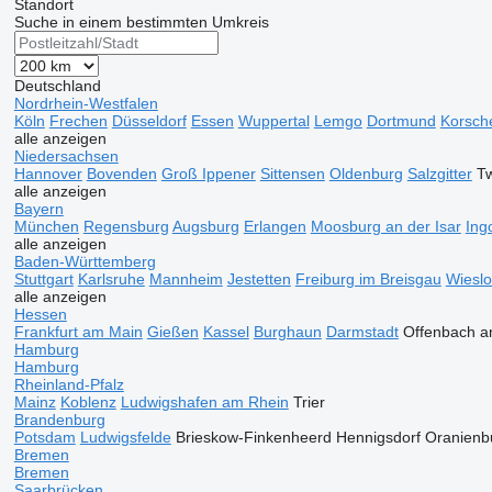
Standort
Suche in einem bestimmten Umkreis
Deutschland
Nordrhein-Westfalen
Köln
Frechen
Düsseldorf
Essen
Wuppertal
Lemgo
Dortmund
Korsch
alle anzeigen
Niedersachsen
Hannover
Bovenden
Groß Ippener
Sittensen
Oldenburg
Salzgitter
Tw
alle anzeigen
Bayern
München
Regensburg
Augsburg
Erlangen
Moosburg an der Isar
Ing
alle anzeigen
Baden-Württemberg
Stuttgart
Karlsruhe
Mannheim
Jestetten
Freiburg im Breisgau
Wiesl
alle anzeigen
Hessen
Frankfurt am Main
Gießen
Kassel
Burghaun
Darmstadt
Offenbach a
Hamburg
Hamburg
Rheinland-Pfalz
Mainz
Koblenz
Ludwigshafen am Rhein
Trier
Brandenburg
Potsdam
Ludwigsfelde
Brieskow-Finkenheerd
Hennigsdorf
Oranienb
Bremen
Bremen
Saarbrücken