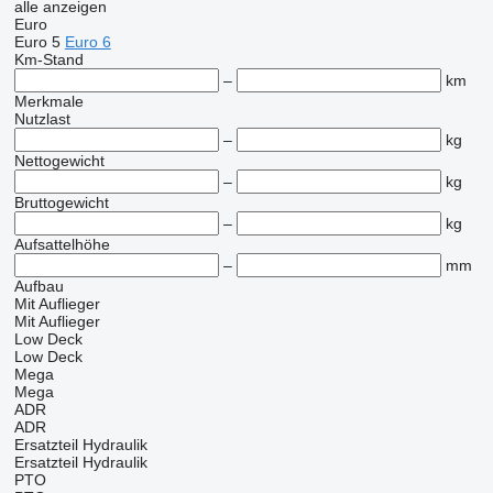
alle anzeigen
Euro
Euro 5
Euro 6
Km-Stand
–
km
Merkmale
Nutzlast
–
kg
Nettogewicht
–
kg
Bruttogewicht
–
kg
Aufsattelhöhe
–
mm
Aufbau
Mit Auflieger
Mit Auflieger
Low Deck
Low Deck
Mega
Mega
ADR
ADR
Ersatzteil Hydraulik
Ersatzteil Hydraulik
PTO