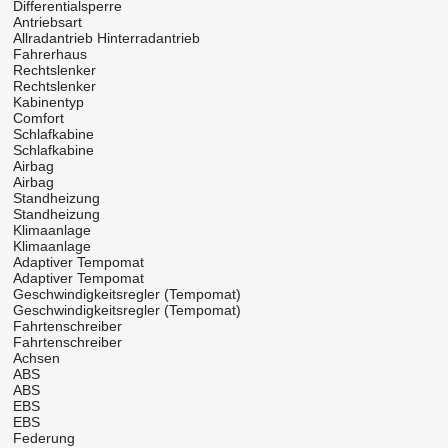
Differentialsperre
Antriebsart
Allradantrieb
Hinterradantrieb
Fahrerhaus
Rechtslenker
Rechtslenker
Kabinentyp
Comfort
Schlafkabine
Schlafkabine
Airbag
Airbag
Standheizung
Standheizung
Klimaanlage
Klimaanlage
Adaptiver Tempomat
Adaptiver Tempomat
Geschwindigkeitsregler (Tempomat)
Geschwindigkeitsregler (Tempomat)
Fahrtenschreiber
Fahrtenschreiber
Achsen
ABS
ABS
EBS
EBS
Federung