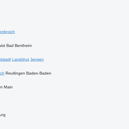
enbroich
ist
Bad Bentheim
olstadt
Landshut
Jengen
och
Reutlingen
Baden-Baden
m Main
urg