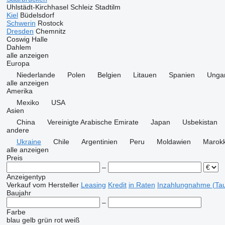
Uhlstädt-Kirchhasel
Schleiz
Stadtilm
Kiel
Büdelsdorf
Schwerin
Rostock
Dresden
Chemnitz
Coswig
Halle
Dahlem
alle anzeigen
Europa
Niederlande
Polen
Belgien
Litauen
Spanien
Unga
alle anzeigen
Amerika
Mexiko
USA
Asien
China
Vereinigte Arabische Emirate
Japan
Usbekistan
andere
Ukraine
Chile
Argentinien
Peru
Moldawien
Marok
alle anzeigen
Preis
–
Anzeigentyp
Verkauf
vom Hersteller
Leasing
Kredit
in Raten
Inzahlungnahme (Tau
Baujahr
–
Farbe
blau
gelb
grün
rot
weiß