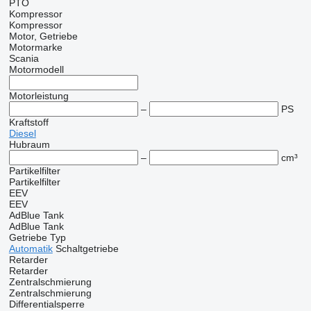
PTO
Kompressor
Kompressor
Motor, Getriebe
Motormarke
Scania
Motormodell
Motorleistung
–
PS
Kraftstoff
Diesel
Hubraum
–
cm³
Partikelfilter
Partikelfilter
EEV
EEV
AdBlue Tank
AdBlue Tank
Getriebe Typ
Automatik
Schaltgetriebe
Retarder
Retarder
Zentralschmierung
Zentralschmierung
Differentialsperre