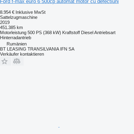
Ford f-max euro 6 500cp automat motor cu defectiuni
8.954 €
Inklusive MwSt
Sattelzugmaschine
2019
451.385 km
Motorleistung
500 PS (368 kW)
Kraftstoff
Diesel
Antriebsart
Hinterradantrieb
Rumänien
BT LEASING TRANSILVANIA IFN SA
Verkäufer kontaktieren