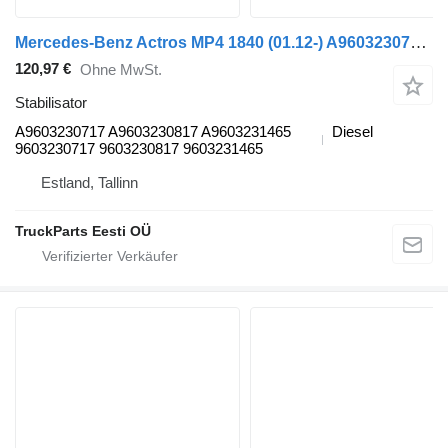
Mercedes-Benz Actros MP4 1840 (01.12-) A9603230717 Stabilisator für Mercedes-Benz Actros MP4 Antos Arocs (2012-) Sattelzugmaschine
120,97 €
Ohne MwSt.
Stabilisator
A9603230717 A9603230817 A9603231465
Diesel
9603230717 9603230817 9603231465
Estland, Tallinn
TruckParts Eesti OÜ