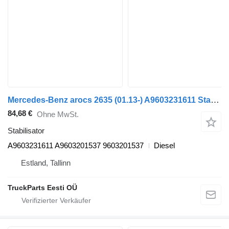
Mercedes-Benz arocs 2635 (01.13-) A9603231611 Stabilisator für Mercedes-Benz Actros MP4 Antos Arocs (2012-) Sattelzugmaschine
84,68 €
Ohne MwSt.
Stabilisator
A9603231611 A9603201537 9603201537
Diesel
Estland, Tallinn
TruckParts Eesti OÜ