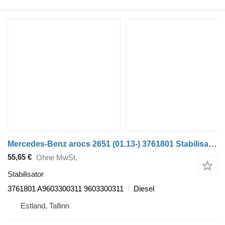
Mercedes-Benz arocs 2651 (01.13-) 3761801 Stabilisator für Mercedes-Benz Actros MP4 Antos Arocs (2012-) Sattelzugmaschine
55,65 €
Ohne MwSt.
Stabilisator
3761801 A9603300311 9603300311
Diesel
Estland, Tallinn