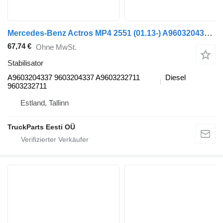
Mercedes-Benz Actros MP4 2551 (01.13-) A9603204337 Stabilisator für Mercedes-Benz Actros MP4 Antos Arocs (2012-) Sattelzugmaschine
67,74 €
Ohne MwSt.
Stabilisator
A9603204337 9603204337 A9603232711
Diesel
9603232711
Estland, Tallinn
TruckParts Eesti OÜ