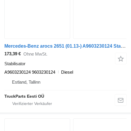
Mercedes-Benz arocs 2651 (01.13-) A9603230124 Stabilisator für Mercedes-Benz Actros MP4 Antos Arocs (2012-) Sattelzugmaschine
173,39 €
Ohne MwSt.
Stabilisator
A9603230124 9603230124
Diesel
Estland, Tallinn
TruckParts Eesti OÜ