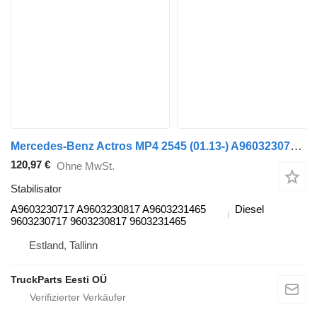
Mercedes-Benz Actros MP4 2545 (01.13-) A9603230717 Stabilisator für Mercedes-Benz Actros MP4 Antos Arocs (2012-) Sattelzugmaschine
120,97 €
Ohne MwSt.
Stabilisator
A9603230717 A9603230817 A9603231465
Diesel
9603230717 9603230817 9603231465
Estland, Tallinn
TruckParts Eesti OÜ