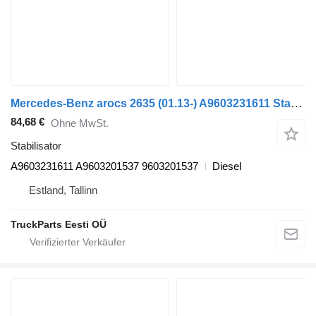
Mercedes-Benz arocs 2635 (01.13-) A9603231611 Stabilisator für Mercedes-Benz Actros MP4 Antos Arocs (2012-) Sattelzugmaschine
84,68 €
Ohne MwSt.
Stabilisator
A9603231611 A9603201537 9603201537
Diesel
Estland, Tallinn
TruckParts Eesti OÜ