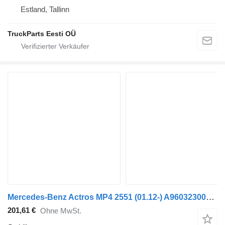
Estland, Tallinn
TruckParts Eesti OÜ
Mercedes-Benz Actros MP4 2551 (01.12-) A9603230024 Stabilisator für Mercedes-Benz Actros MP4 Antos Arocs (2012-) Sattelzugmaschine
201,61 €
Ohne MwSt.