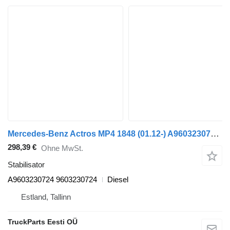
Mercedes-Benz Actros MP4 1848 (01.12-) A9603230724 Stabilisator für Mercedes-Benz Actros MP4 Antos Arocs (2012-) Sattelzugmaschine
298,39 €
Ohne MwSt.
Stabilisator
A9603230724 9603230724
Diesel
Estland, Tallinn
TruckParts Eesti OÜ