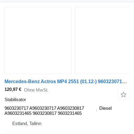
Mercedes-Benz Actros MP4 2551 (01.12-) 9603230717 Stabilisator für Mercedes-Benz Actros MP4 Antos Arocs (2012-) Sattelzugmaschine
120,97 €
Ohne MwSt.
Stabilisator
9603230717 A9603230717 A9603230817
Diesel
A9603231465 9603230817 9603231465
Estland, Tallinn