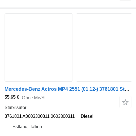
Mercedes-Benz Actros MP4 2551 (01.12-) 3761801 Stabilisator für Mercedes-Benz Actros MP4 Antos Arocs (2012-) Sattelzugmaschine
55,65 €
Ohne MwSt.
Stabilisator
3761801 A9603300311 9603300311
Diesel
Estland, Tallinn