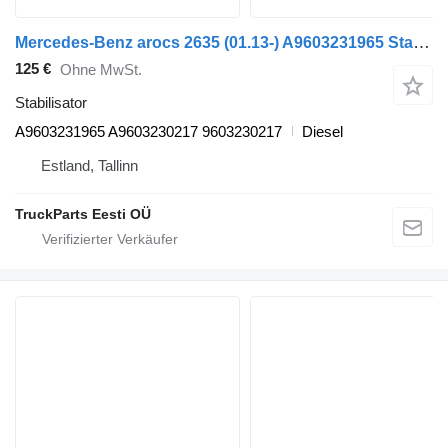
Mercedes-Benz arocs 2635 (01.13-) A9603231965 Stabilisator für Mercedes-Benz Actros MP4 Antos Arocs (2012-) Sattelzugmaschine
125 €
Ohne MwSt.
Stabilisator
A9603231965 A9603230217 9603230217
Diesel
Estland, Tallinn
TruckParts Eesti OÜ