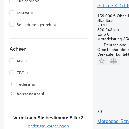
Kühlschrank
Setra S 415 L
Toilette
159.000 €
Ohne 
Stadtbus
Behindertengerecht
2020
320.943 km
Euro 6
Motorleistung
35
Deutschland, 
Achsen
Omnibushandel 
Verkäufer kontak
ABS
EBS
Federung
Achsenanzahl
20
Vermissen Sie bestimmte Filter?
Mercedes-Benz
Änderung vorschlagen