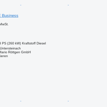
E Business
MwSt.
4 PS (260 kW)
Kraftstoff
Diesel
Untersteinach
Mario Röttgen GmbH
tieren