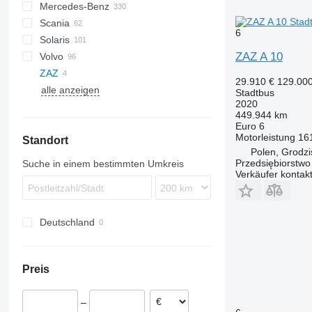
Mercedes-Benz
Daily
Citelis
Novo
A-series
203
Scania
Mobi
Crossway
LE
206
Citaro
Civilian
Navigo
Master
6
Solaris
Wing
Recreo
Lion's series
Conecto
Vectio
Interlink
S-series
ZAZ A 10
Volvo
NL series
Integro
K-series
Alpino
MD
Coaster
Ambassador
Ambassador
A-series
Crafter
ZAZ
TGE
Intouro
Vest
Urbino
Tourmalin
7700
29.910 €
129.00
alle anzeigen
MB
8500
Stadtbus
2020
O-series
8700
449.944 km
S-Class
8900
Euro 6
Motorleistung
16
Standort
Sprinter
A-series
Polen, Grodz
B-series
Przedsiębiorstw
Suche in einem bestimmten Umkreis
Verkäufer kontak
Deutschland
Preis
–