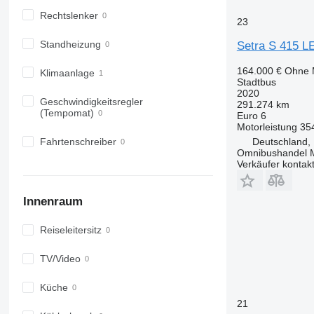
Rechtslenker
23
Standheizung
Setra S 415 L
164.000 €
Ohne 
Klimaanlage
Stadtbus
2020
Geschwindigkeitsregler
291.274 km
(Tempomat)
Euro 6
Motorleistung
35
Deutschland, 
Fahrtenschreiber
Omnibushandel 
Verkäufer kontak
Innenraum
Reiseleitersitz
TV/Video
Küche
21