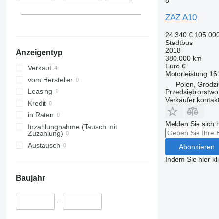
6
ZAZ A10
24.340 €
105.00
Stadtbus
2018
Anzeigentyp
380.000 km
Euro 6
Verkauf
Motorleistung
16
vom Hersteller
Polen, Grodz
Leasing
Przedsiębiorstw
Verkäufer kontak
Kredit
in Raten
Melden Sie sich 
Inzahlungnahme (Tausch mit
Zuzahlung)
Austausch
Abonnieren
Indem Sie hier kl
Baujahr
–