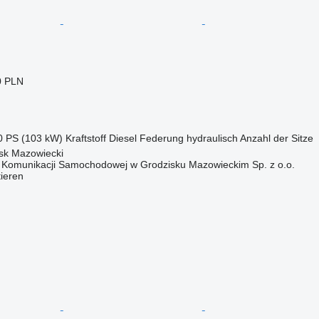
0 PLN
0 PS (103 kW)
Kraftstoff
Diesel
Federung
hydraulisch
Anzahl der Sitze
isk Mazowiecki
o Komunikacji Samochodowej w Grodzisku Mazowieckim Sp. z o.o.
tieren