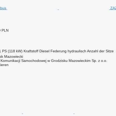
ZAZ
0 PLN
1 PS (118 kW)
Kraftstoff
Diesel
Federung
hydraulisch
Anzahl der Sitze
isk Mazowiecki
o Komunikacji Samochodowej w Grodzisku Mazowieckim Sp. z o.o.
tieren