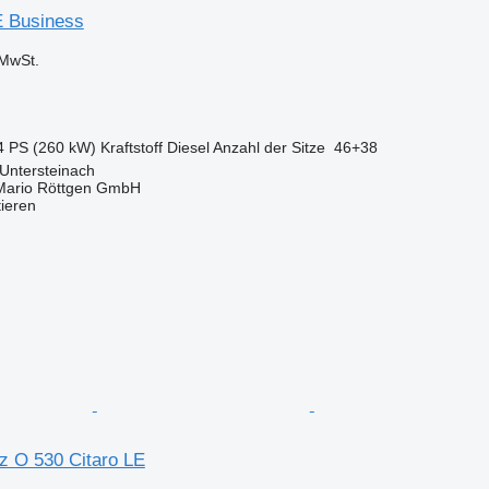
E Business
MwSt.
4 PS (260 kW)
Kraftstoff
Diesel
Anzahl der Sitze
46+38
Untersteinach
Mario Röttgen GmbH
tieren
 O 530 Citaro LE