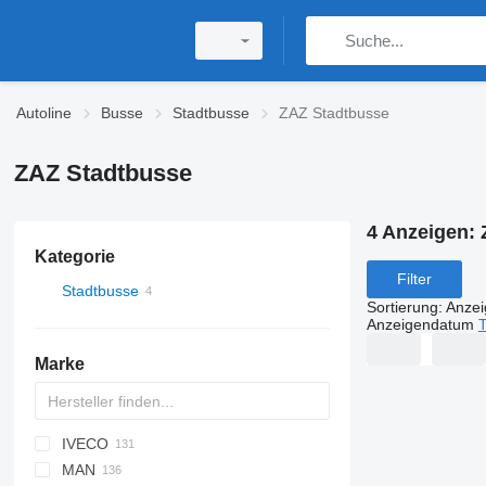
Autoline
Busse
Stadtbusse
ZAZ Stadtbusse
ZAZ Stadtbusse
4 Anzeigen:
Kategorie
Filter
Stadtbusse
Sortierung
:
Anze
Anzeigendatum
T
Marke
IVECO
Probus
MAN
Crossway
Ares
I-series
Erga
XMQ