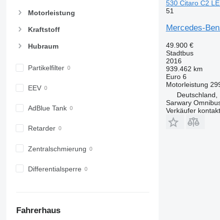
530 Citaro C2 LE
51
Motorleistung
Mercedes-Benz
Kraftstoff
49.900 €
Hubraum
Stadtbus
2016
Partikelfilter
939.462 km
Euro 6
Motorleistung
29
EEV
Deutschland,
Sarwary Omnibu
AdBlue Tank
Verkäufer kontak
Retarder
Zentralschmierung
Differentialsperre
Fahrerhaus