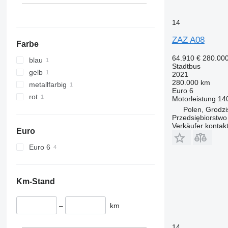
14
ZAZ A08
Farbe
64.910 €
280.00
blau
Stadtbus
gelb
2021
280.000 km
metallfarbig
Euro 6
rot
Motorleistung
14
Polen, Grodz
Przedsiębiorstw
Verkäufer kontak
Euro
Euro 6
Km-Stand
–
km
14