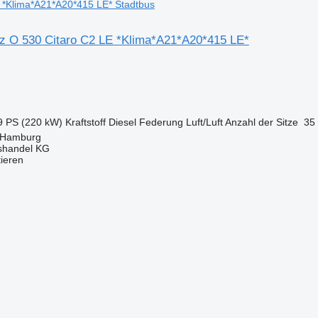
 *Klima*A21*A20*415 LE* Stadtbus
 O 530 Citaro C2 LE *Klima*A21*A20*415 LE*
9 PS (220 kW)
Kraftstoff
Diesel
Federung
Luft/Luft
Anzahl der Sitze
35
 Hamburg
shandel KG
tieren