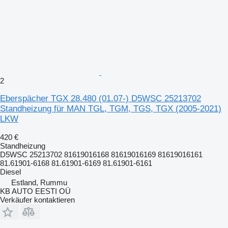
2
Eberspächer TGX 28.480 (01.07-) D5WSC 25213702
Standheizung für MAN TGL, TGM, TGS, TGX (2005-2021)
LKW
420 €
Standheizung
D5WSC 25213702 81619016168 81619016169 81619016161
81.61901-6168 81.61901-6169 81.61901-6161
Diesel
Estland, Rummu
KB AUTO EESTI OÜ
Verkäufer kontaktieren