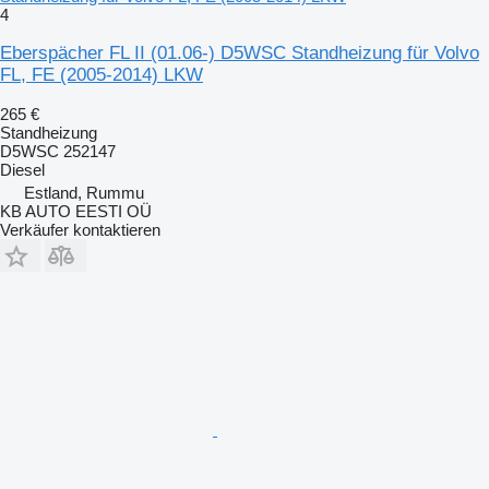
4
Eberspächer FL II (01.06-) D5WSC Standheizung für Volvo
FL, FE (2005-2014) LKW
265 €
Standheizung
D5WSC 252147
Diesel
Estland, Rummu
KB AUTO EESTI OÜ
Verkäufer kontaktieren