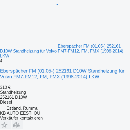
Eberspächer FM (01.05-) 252161
D10W Standheizung für Volvo FM7-FM12, FM, FMX (1998-2014)
LKW
4
Eberspächer FM (01.05-) 252161 D10W Standheizung für
Volvo FM7-FM12, FM, FMX (1998-2014) LKW
310 €
Standheizung
252161 D10W
Diesel
Estland, Rummu
KB AUTO EESTI OÜ
Verkäufer kontaktieren