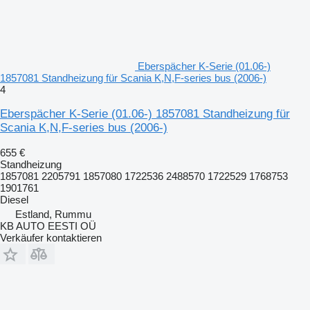
Eberspächer K-Serie (01.06-)
1857081 Standheizung für Scania K,N,F-series bus (2006-)
4
Eberspächer K-Serie (01.06-) 1857081 Standheizung für
Scania K,N,F-series bus (2006-)
655 €
Standheizung
1857081 2205791 1857080 1722536 2488570 1722529 1768753
1901761
Diesel
Estland, Rummu
KB AUTO EESTI OÜ
Verkäufer kontaktieren