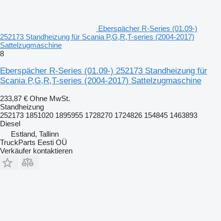
Eberspächer R-Series (01.09-)
252173 Standheizung für Scania P,G,R,T-series (2004-2017)
Sattelzugmaschine
8
Eberspächer R-Series (01.09-) 252173 Standheizung für
Scania P,G,R,T-series (2004-2017) Sattelzugmaschine
233,87 €
Ohne MwSt.
Standheizung
252173 1851020 1895955 1728270 1724826 154845 1463893
Diesel
Estland, Tallinn
TruckParts Eesti OÜ
Verkäufer kontaktieren