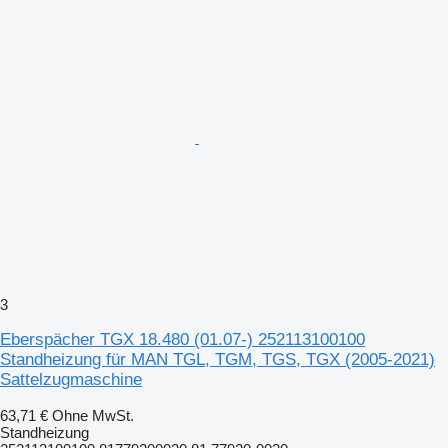
3
Eberspächer TGX 18.480 (01.07-) 252113100100
Standheizung für MAN TGL, TGM, TGS, TGX (2005-2021)
Sattelzugmaschine
63,71 €
Ohne MwSt.
Standheizung