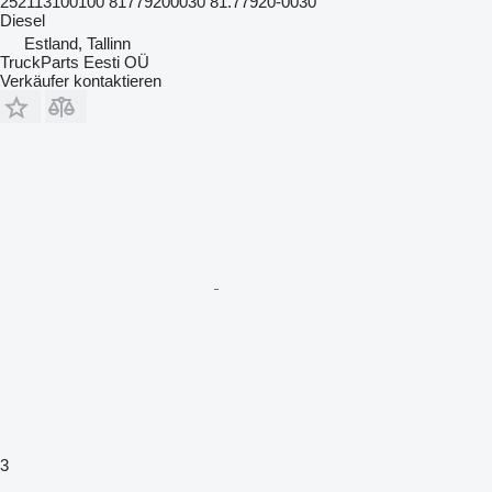
252113100100 81779200030 81.77920-0030
Diesel
Estland, Tallinn
TruckParts Eesti OÜ
Verkäufer kontaktieren
3