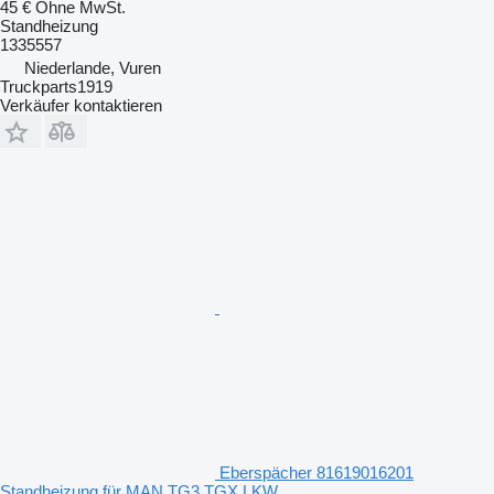
45 €
Ohne MwSt.
Standheizung
1335557
Niederlande, Vuren
Truckparts1919
Verkäufer kontaktieren
Eberspächer 81619016201
Standheizung für MAN TG3 TGX LKW