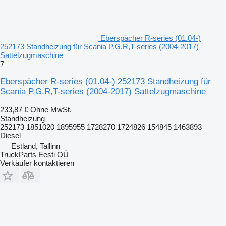
Eberspächer R-series (01.04-)
252173 Standheizung für Scania P,G,R,T-series (2004-2017)
Sattelzugmaschine
7
Eberspächer R-series (01.04-) 252173 Standheizung für
Scania P,G,R,T-series (2004-2017) Sattelzugmaschine
233,87 €
Ohne MwSt.
Standheizung
252173 1851020 1895955 1728270 1724826 154845 1463893
Diesel
Estland, Tallinn
TruckParts Eesti OÜ
Verkäufer kontaktieren