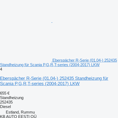
Eberspächer R-Serie (01.04-) 252435
Standheizung für Scania P,G,R,T-series (2004-2017) LKW
4
Eberspächer R-Serie (01.04-) 252435 Standheizung für
Scania P,G,R,T-series (2004-2017) LKW
655 €
Standheizung
252435
Diesel
Estland, Rummu
KB AUTO EESTI OÜ