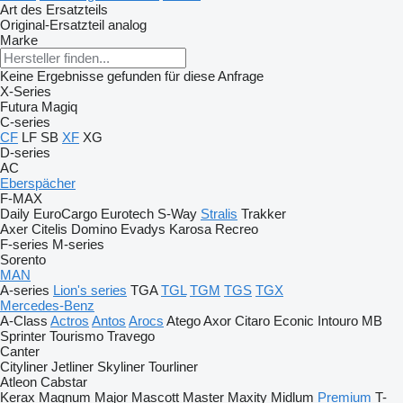
Art des Ersatzteils
Original-Ersatzteil
analog
Marke
Keine Ergebnisse gefunden für diese Anfrage
X-Series
Futura
Magiq
C-series
CF
LF
SB
XF
XG
D-series
AC
Eberspächer
F-MAX
Daily
EuroCargo
Eurotech
S-Way
Stralis
Trakker
Axer
Citelis
Domino
Evadys
Karosa
Recreo
F-series
M-series
Sorento
MAN
A-series
Lion's series
TGA
TGL
TGM
TGS
TGX
Mercedes-Benz
A-Class
Actros
Antos
Arocs
Atego
Axor
Citaro
Econic
Intouro
MB
Sprinter
Tourismo
Travego
Canter
Cityliner
Jetliner
Skyliner
Tourliner
Atleon
Cabstar
Kerax
Magnum
Major
Mascott
Master
Maxity
Midlum
Premium
T-