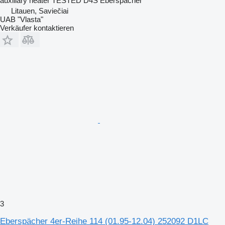
auxiliary heater TESTED D4S Eberspacher
Litauen, Saviečiai
UAB "Vlasta"
Verkäufer kontaktieren
3
Eberspächer 4er-Reihe 114 (01.95-12.04) 252092 D1LC