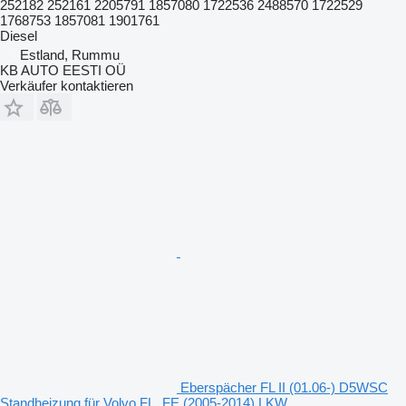
252182 252161 2205791 1857080 1722536 2488570 1722529
1768753 1857081 1901761
Diesel
Estland, Rummu
KB AUTO EESTI OÜ
Verkäufer kontaktieren
Eberspächer FL II (01.06-) D5WSC
Standheizung für Volvo FL, FE (2005-2014) LKW