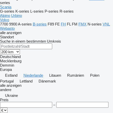
series
Scania
G-series
K-series
L-series
P-series
R-series
Alpino
Urbino
Volvo
7700
9900
A-series
B-series
F89
FE
FH
FL
FM
FMX
N-series
VNL
Webasto
alle anzeigen
Standort
Suche in einem bestimmten Umkreis
Deutschland
Mecklenburg
Demmin
Europa
Estland
Niederlande
Litauen
Rumänien
Polen
Portugal
Lettland
Dänemark
alle anzeigen
andere
Ukraine
Preis
–