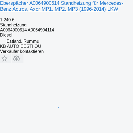
Eberspächer A0064900614 Standheizung für Mercedes-
Benz Actros, Axor MP1, MP2, MP3 (1996-2014) LKW
1.240 €
Standheizung
A0064900614 A0064904114
Diesel
Estland, Rummu
KB AUTO EESTI OÜ
Verkäufer kontaktieren