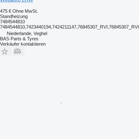
475 €
Ohne MwSt.
Standheizung
7484544810
7484544810,7423440194,7424211147,76845307_RVI,76845307_RV
Niederlande, Veghel
BAS Parts & Tyres
Verkäufer kontaktieren