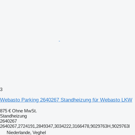
3
Webasto Parking 2640267 Standheizung für Webasto LKW
875 €
Ohne MwSt.
Standheizung
2640267
2640267,2724191,2849347,3034222,3166478,9029763H,9029763l
Niederlande, Veghel