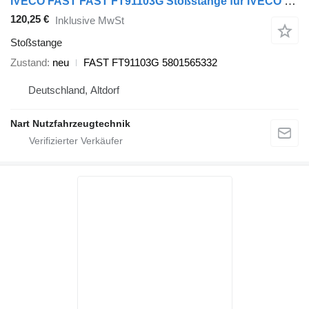
IVECO FAST FAST FT91103G Stoßstange für IVECO Daily Transporter
120,25 €
Inklusive MwSt
Stoßstange
Zustand
neu
FAST FT91103G 5801565332
Deutschland, Altdorf
Nart Nutzfahrzeugtechnik