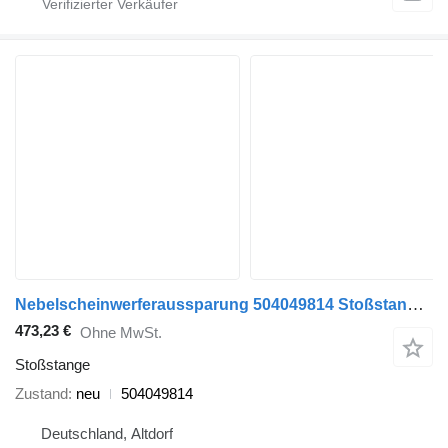
Nebelscheinwerferaussparung 504049814 Stoßstange für IVECO Euro-Cargo LKW
473,23 €
Ohne MwSt.
Stoßstange
Zustand
neu
504049814
Deutschland, Altdorf