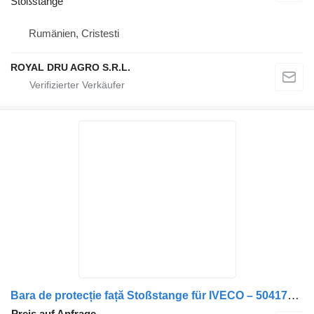
Stoßstange
Rumänien, Cristesti
ROYAL DRU AGRO S.R.L.
Bara de protecție față Stoßstange für IVECO – 504178391 (Uzată) LKW
Preis auf Anfrage