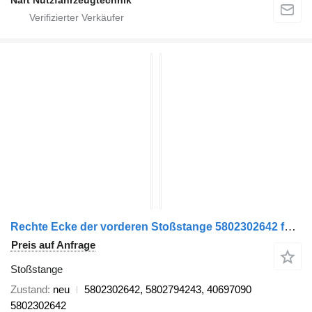
Rechte Ecke der vorderen Stoßstange 5802302642 für IVECO S-WAY Sattelzugmaschine
Preis auf Anfrage
Stoßstange
Zustand
neu
5802302642, 5802794243, 40697090
5802302642