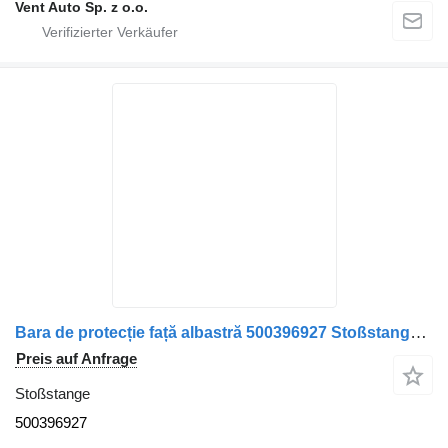
Vent Auto Sp. z o.o.
Bara de protecție față albastră 500396927 Stoßstange für IVECO 13 LKW
Preis auf Anfrage
Stoßstange
500396927