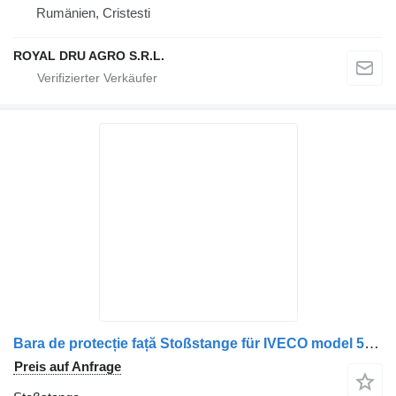
Rumänien, Cristesti
ROYAL DRU AGRO S.R.L.
Bara de protecție față Stoßstange für IVECO model 500396927/500396931, second-hand LKW
Preis auf Anfrage