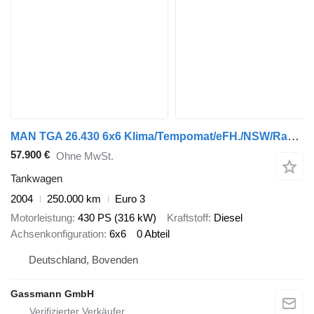
MAN TGA 26.430 6x6 Klima/Tempomat/eFH./NSW/Radio
57.900 €
Ohne MwSt.
Tankwagen
2004
250.000 km
Euro 3
Motorleistung
430 PS (316 kW)
Kraftstoff
Diesel
Achsenkonfiguration
6x6
0 Abteil
Deutschland, Bovenden
Gassmann GmbH