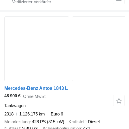
Mercedes-Benz Antos 1843 L
48.900 €
Ohne MwSt.
Tankwagen
2018
1.126.175 km
Euro 6
Motorleistung
428 PS (315 kW)
Kraftstoff
Diesel
Nutzlast
9.300 kg
Achsenkonfiguration
4x2