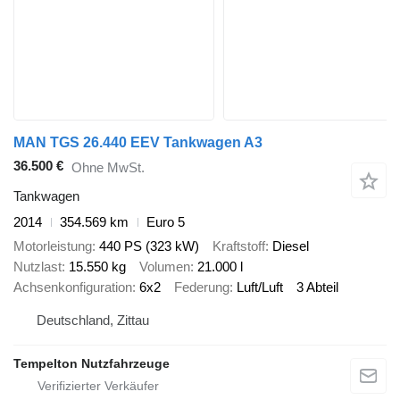
MAN TGS 26.440 EEV Tankwagen A3
36.500 €
Ohne MwSt.
Tankwagen
2014
354.569 km
Euro 5
Motorleistung
440 PS (323 kW)
Kraftstoff
Diesel
Nutzlast
15.550 kg
Volumen
21.000 l
Achsenkonfiguration
6x2
Federung
Luft/Luft
3 Abteil
Deutschland, Zittau
Tempelton Nutzfahrzeuge