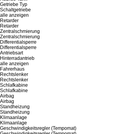
Getriebe Typ
Schaltgetriebe
alle anzeigen
Retarder
Retarder
Zentralschmierung
Zentralschmierung
Differentialsperre
Differentialsperre
Antriebsart
Hinterradantrieb
alle anzeigen
Fahrerhaus
Rechtslenker
Rechtslenker
Schlafkabine
Schlafkabine
Airbag
Airbag
Standheizung
Standheizung
Klimaanlage
Klimaanlage
Geschwindigkeitsregler (Tempomat)
Geschwindigkeitsregler (Tempomat)