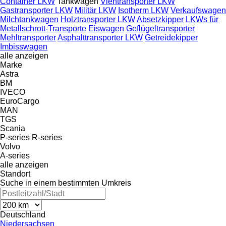
Container LKW
Tankwagen
Viehtransporter LKW
Gastransporter LKW
Militär LKW
Isotherm LKW
Verkaufswagen
Milchtankwagen
Holztransporter LKW
Absetzkipper
LKWs für
Metallschrott-Transporte
Eiswagen
Geflügeltransporter
Mehltransporter
Asphalttransporter LKW
Getreidekipper
Imbisswagen
alle anzeigen
Marke
Astra
BM
IVECO
EuroCargo
MAN
TGS
Scania
P-series
R-series
Volvo
A-series
alle anzeigen
Standort
Suche in einem bestimmten Umkreis
Deutschland
Niedersachsen