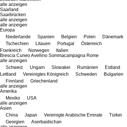
alle anzeigen
Saarland
Saarbrücken
alle anzeigen
alle anzeigen
Europa
Niederlande
Spanien
Belgien
Polen
Dänemark
Tschechien
Litauen
Portugal
Österreich
Frankreich
Norwegen
Italien
Brescia
Cuneo
Avellino
Sommacampagna
Rome
alle anzeigen
Schweiz
Ungarn
Slowakei
Rumänien
Estland
Lettland
Vereinigtes Königreich
Schweden
Bulgarien
Finnland
Griechenland
alle anzeigen
Amerika
Mexiko
USA
alle anzeigen
Asien
China
Japan
Vereinigte Arabische Emirate
Türkei
Georgien
Aserbaidschan
alle anzeigen