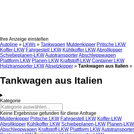
Ihre Anzeige einstellen
Autoline
»
LKWs
»
Tankwagen
Muldenkipper
Pritsche LKW
Koffer-LKW
Fahrgestell LKW
Kühlkoffer LKW
Abrollkipper
Schiebeplanen-LKW
Autotransporter
Abschleppwagen
Plattform LKW
Planen-LKW
Kraftstoff-LKW
Container LKW
Holztransporter LKW
Absetzkipper
»
Tankwagen aus Italien
»
Tankwagen aus Italien
Kategorie
Keine Ergebnisse gefunden für diese Anfrage
Muldenkipper
Pritsche LKW
Fahrgestell LKW
Koffer-LKW
Abrollkipper
Kühlkoffer LKW
Schiebeplanen-LKW
Planen-LKW
Abschleppwagen
Kraftstoff-LKW
Plattform LKW
Autotransporter