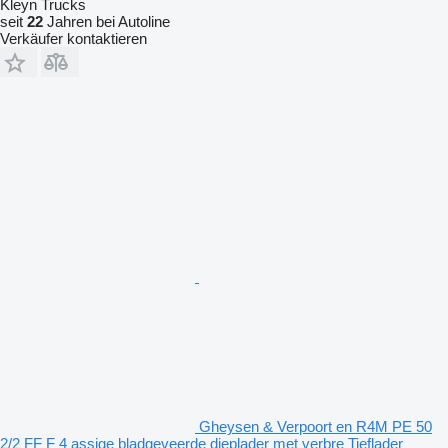
Kleyn Trucks
seit
22
Jahren bei Autoline
Verkäufer kontaktieren
Gheysen & Verpoort en R4M PE 50
2/2 FF F 4 assige bladgeveerde dieplader met verbre Tieflader