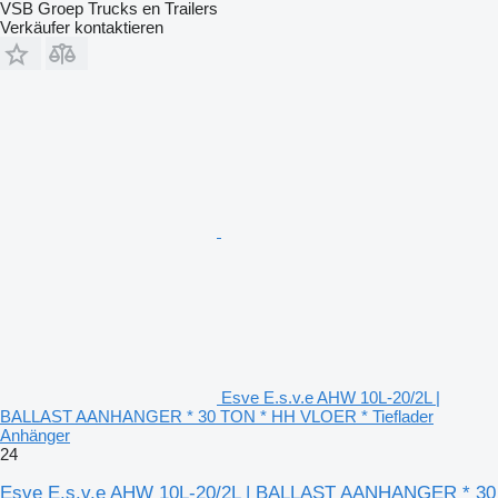
VSB Groep Trucks en Trailers
Verkäufer kontaktieren
Esve E.s.v.e AHW 10L-20/2L |
BALLAST AANHANGER * 30 TON * HH VLOER * Tieflader
Anhänger
24
Esve E.s.v.e AHW 10L-20/2L | BALLAST AANHANGER * 30