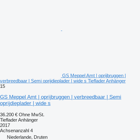
GS Meppel Amt | oprijbruggen |
verbreedbaar | Semi oprijdieplader | wide s Tieflader Anhänger
15
GS Meppel Amt | oprijbruggen | verbreedbaar | Semi
oprijdieplader | wide s
36.200 €
Ohne MwSt.
Tieflader Anhänger
2017
Achsenanzahl
4
Niederlande, Druten