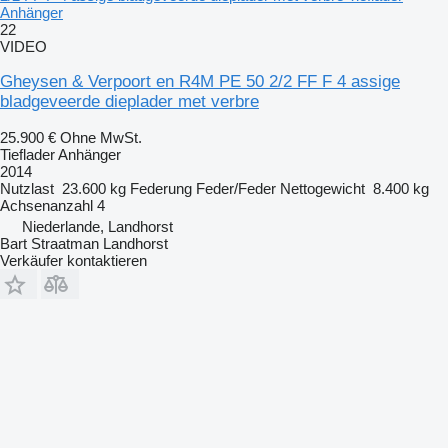
Anhänger
22
VIDEO
Gheysen & Verpoort en R4M PE 50 2/2 FF F 4 assige
bladgeveerde dieplader met verbre
25.900 €
Ohne MwSt.
Tieflader Anhänger
2014
Nutzlast
23.600 kg
Federung
Feder/Feder
Nettogewicht
8.400 kg
Achsenanzahl
4
Niederlande, Landhorst
Bart Straatman Landhorst
Verkäufer kontaktieren