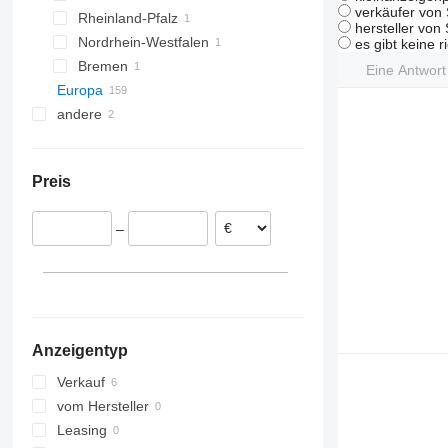
verkäufer von 
Rheinland-Pfalz
Bovenden
Saarbrücken
hersteller von
Nordrhein-Westfalen
Oldenburg
Mainz
es gibt keine r
Bremen
Bottrop
Eine Antwor
Europa
Bremen
andere
Niederlande
Tschechien
Ukraine
Polen
Preis
Belgien
Genk
Spanien
–
Herentals
Rumänien
Handzame
Serbien
Meer
Ungarn
alle anzeigen
Anzeigentyp
Verkauf
vom Hersteller
Leasing