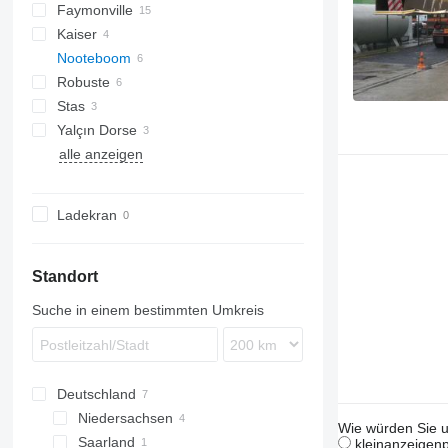
Faymonville
Kaiser
STBZ
Oplegger
Nooteboom
STN
MTS
Robuste
MCO
Stas
OSDS
Kaiser
MCO 48
Yalçın Dorse
alle anzeigen
Ladekran
Standort
Suche in einem bestimmten Umkreis
Deutschland
Niedersachsen
Wie würden Sie u
Saarland
Hannover
kleinanzeigenp