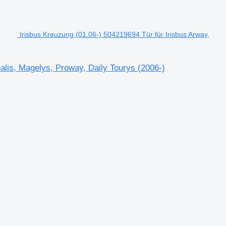
Irisbus Kreuzung (01.06-) 504219694 Tür für Irisbus Arway,
alis, Magelys, Proway, Daily Tourys (2006-)