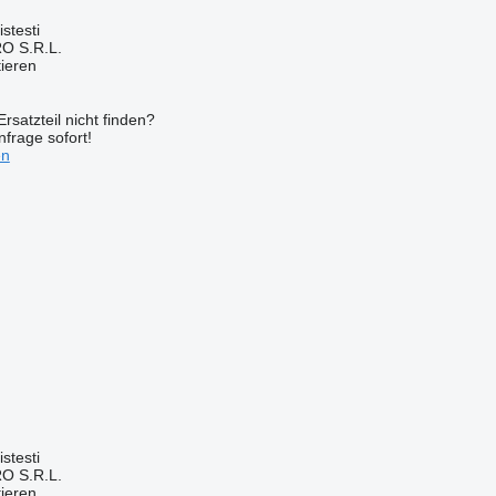
stesti
O S.R.L.
tieren
rsatzteil nicht finden?
frage sofort!
en
stesti
O S.R.L.
tieren