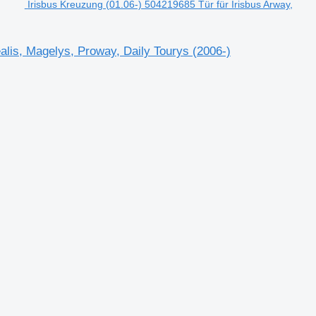
Irisbus Kreuzung (01.06-) 504219685 Tür für Irisbus Arway,
alis, Magelys, Proway, Daily Tourys (2006-)