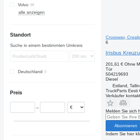
Volvo
O-series
Starliner
Alpino
Opalin
Futura
Astromega
alle anzeigen
S-Class
Tourliner
Urbino
Astron
7700
Tourismo
8700
Travego
9700
Standort
9900
Crossway, Creali
6
B-series
Suche in einem bestimmten Umkreis
Irisbus Kreuzu
201,61 €
Ohne M
Tür
Deutschland
504219693
Diesel
Estland, Talli
TruckParts Eesti
Preis
Verkäufer kontak
–
Melden Sie sich 
Abonnieren
Indem Sie hier kl