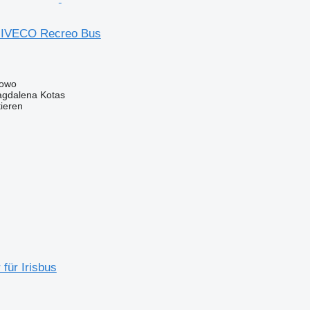
ür IVECO Recreo Bus
towo
gdalena Kotas
tieren
für Irisbus