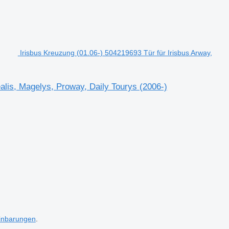
Irisbus Kreuzung (01.06-) 504219693 Tür für Irisbus Arway,
alis, Magelys, Proway, Daily Tourys (2006-)
inbarungen
.