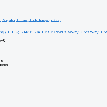
s, Magelys, Proway, Daily Tourys (2006-)
ng (01.06-) 504219694 Tür für Irisbus Arway, Crossway, Cre
wSt.
nn
 OÜ
tieren