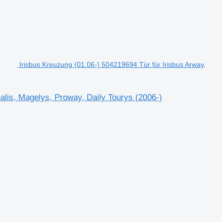
Irisbus Kreuzung (01.06-) 504219694 Tür für Irisbus Arway,
alis, Magelys, Proway, Daily Tourys (2006-)