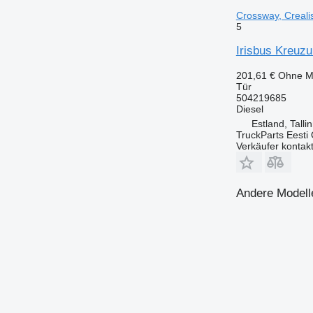
Crossway, Creali
5
Irisbus Kreuzu
201,61 €
Ohne M
Tür
504219685
Diesel
Estland, Talli
TruckParts Eesti
Verkäufer kontak
Andere Modelle