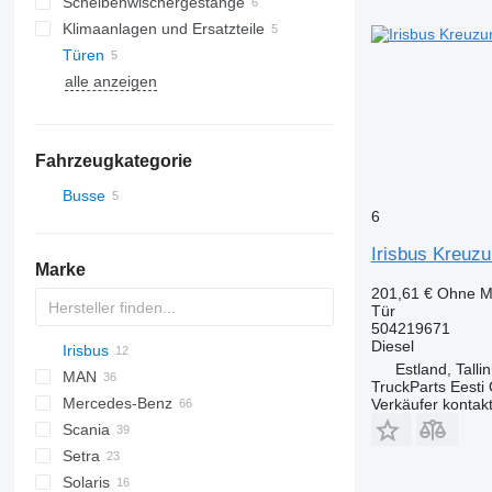
Scheibenwischergestänge
Klimaanlagen und Ersatzteile
Türen
Klimakondensatoren
alle anzeigen
Klimakompressoren
Klimaleitungen
Fahrzeugkategorie
Busse
6
Irisbus Kreuzu
Marke
201,61 €
Ohne M
Tür
504219671
Diesel
Irisbus
Crossway
Estland, Talli
MAN
Evadys
Crossway
TruckParts Eesti
Mercedes-Benz
Daily
A-series
Verkäufer kontak
Scania
Magelys
Lion's series
Citaro
Cityliner
Setra
Proway
Conecto
Euroliner
Irizar
Solaris
Integro
Skyliner
K-series
S-series