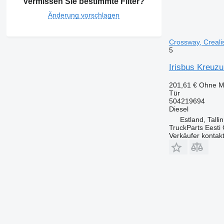
Vermissen Sie bestimmte Filter?
Änderung vorschlagen
Crossway, Creali
5
Irisbus Kreuzu
201,61 €
Ohne M
Tür
504219694
Diesel
Estland, Talli
TruckParts Eesti
Verkäufer kontak