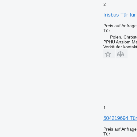
2
Irisbus Tür f
Preis auf Anfrage
Tür
Polen, Chrós
PPHU Artzłom Ma
Verkäufer kontak
1
504219694 Tür 
Preis auf Anfrage
Tür