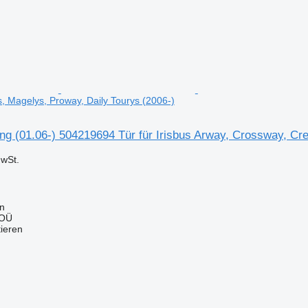
s, Magelys, Proway, Daily Tourys (2006-)
ng (01.06-) 504219694 Tür für Irisbus Arway, Crossway, Cre
wSt.
nn
 OÜ
tieren