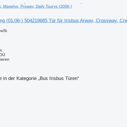
s, Magelys, Proway, Daily Tourys (2006-)
ng (01.06-) 504219685 Tür für Irisbus Arway, Crossway, Cre
wSt.
nn
 OÜ
tieren
 in der Kategorie „Bus Irisbus Türen“