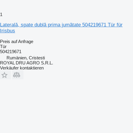
1
Laterală, spate dublă prima jumătate 504219671 Tür für
Irisbus
Preis auf Anfrage
Tür
504219671
Rumänien, Cristesti
ROYAL DRU AGRO S.R.L.
Verkäufer kontaktieren