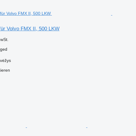
für Volvo FMX II, 500 LKW
wSt.
aged
evėžys
tieren