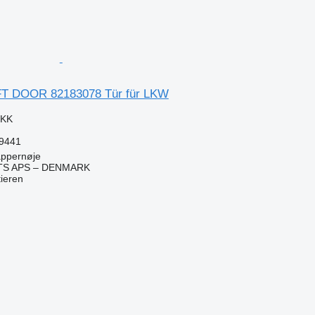
FT DOOR 82183078 Tür für LKW
DKK
59441
ppernøje
TS APS – DENMARK
tieren