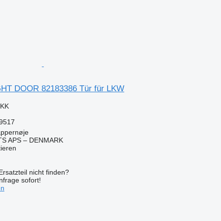
GHT DOOR 82183386 Tür für LKW
DKK
59517
ppernøje
TS APS – DENMARK
tieren
rsatzteil nicht finden?
frage sofort!
en