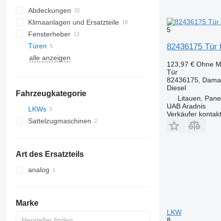
Abdeckungen
Klimaanlagen und Ersatzteile
5
Fensterheber
Klimaleitungen
Türen
Klimakondensatoren
82436175 Tür 
alle anzeigen
Klimakompressoren
Seitenscheiben
123,97 €
Ohne M
Klimatrockner
Tür
82436175, Dam
Diesel
Fahrzeugkategorie
Litauen, Pan
UAB Aradnis
LKWs
Verkäufer kontak
Sattelzugmaschinen
Art des Ersatzteils
analog
Marke
LKW
8