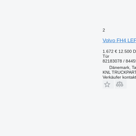
2
Volvo FH4 LE
1.672 €
12.500 
Tür
82183078 / 844
Dänemark, Ta
KNL TRUCKPAR
Verkäufer kontak