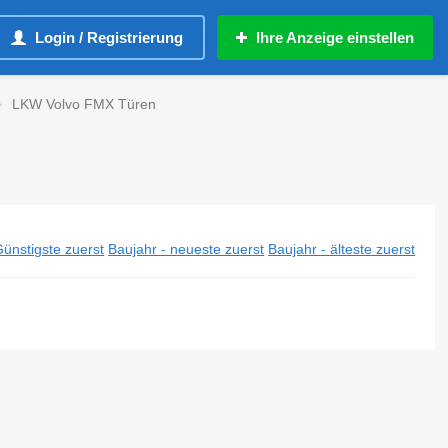
Login / Registrierung
Ihre Anzeige einstellen
LKW Volvo FMX Türen
ünstigste zuerst
Baujahr - neueste zuerst
Baujahr - älteste zuerst