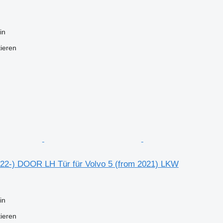
in
tieren
22-) DOOR LH Tür für Volvo 5 (from 2021) LKW
in
tieren