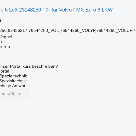
o 6 Left 23148250 Tür für Volvo FMX Euro 6 LKW
.
8250,82436217,76544268_VOL,76544268_VOLYP,76544268_VOLUP,
Veghel
s
tieren
nser Portal kurz beschreiben?
ortal
Spezialtechnik
 Spezialtechnik
ichtige Antwort
t auswählen