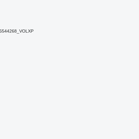
76544268_VOLXP