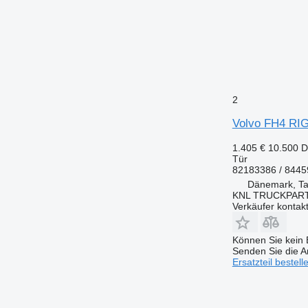
2
Volvo FH4 RI
1.405 €
10.500 
Tür
82183386 / 844
Dänemark, Ta
KNL TRUCKPAR
Verkäufer kontak
Können Sie kein E
Senden Sie die An
Ersatzteil bestell