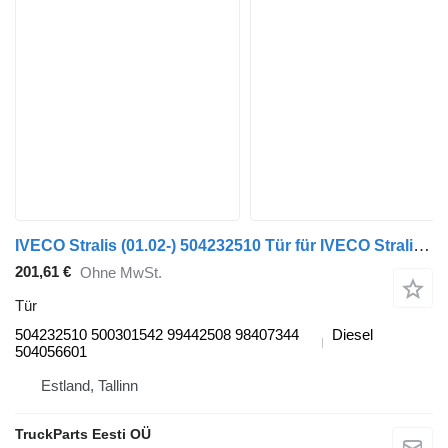
IVECO Stralis (01.02-) 504232510 Tür für IVECO Stralis, Trakker (2002-) Sattelzugmaschine
201,61 €
Ohne MwSt.
Tür
504232510 500301542 99442508 98407344
Diesel
504056601
Estland, Tallinn
TruckParts Eesti OÜ