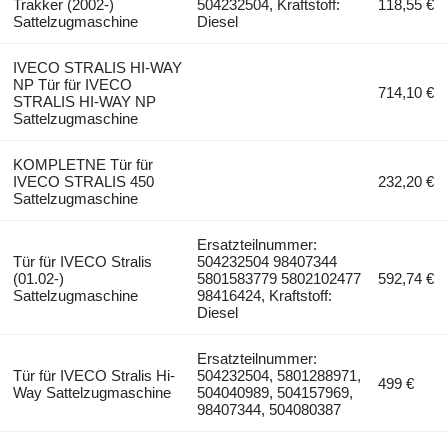
Trakker (2002-)
504232504, Kraftstoff:
118,55 €
Sattelzugmaschine
Diesel
IVECO STRALIS HI-WAY
NP Tür für IVECO
714,10 €
STRALIS HI-WAY NP
Sattelzugmaschine
KOMPLETNE Tür für
IVECO STRALIS 450
232,20 €
Sattelzugmaschine
Ersatzteilnummer:
Tür für IVECO Stralis
504232504 98407344
(01.02-)
5801583779 5802102477
592,74 €
Sattelzugmaschine
98416424, Kraftstoff:
Diesel
Ersatzteilnummer:
Tür für IVECO Stralis Hi-
504232504, 5801288971,
499 €
Way Sattelzugmaschine
504040989, 504157969,
98407344, 504080387