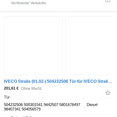
IVECO Stralis (01.02-) 504232506 Tür für IVECO Stralis, Trakker (2002-) Sattelzugmaschine
201,61 €
Ohne MwSt.
Tür
504232506 500301541 9442507 5801678497
Diesel
98407341 504056579