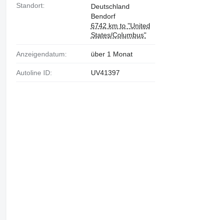
Standort:
Deutschland
Bendorf
6742 km to "United
States/Columbus"
Anzeigendatum:
über 1 Monat
Autoline ID:
UV41397