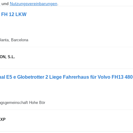
n
und
Nutzungsvereinbarungen
.
o FH 12 LKW
lanta, Barcelona
N, S.L.
l E5 e Globetrotter 2 Liege Fahrerhaus für Volvo FH13 48
ngsgemeinschaft Hohe Bör
EXP