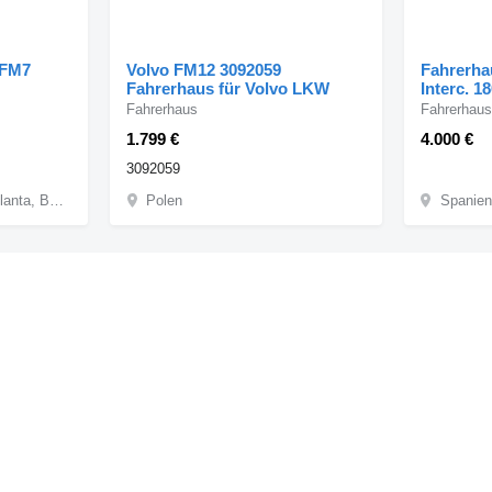
 FM7
Volvo FM12 3092059
Fahrerha
Fahrerhaus für Volvo LKW
Interc. 1
Fahrerhaus
Fahrerhaus
1.799 €
4.000 €
3092059
Spanien, Sant Pere Molanta, Barcelona
Polen