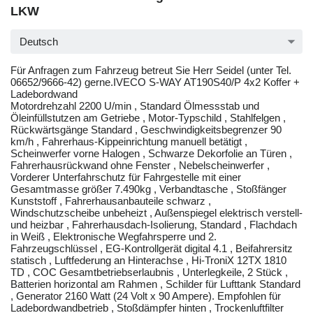
LKW
Deutsch
Für Anfragen zum Fahrzeug betreut Sie Herr Seidel (unter Tel.
06652/9666-42) gerne.IVECO S-WAY AT190S40/P 4x2 Koffer +
Ladebordwand
Motordrehzahl 2200 U/min , Standard Ölmessstab und
Öleinfüllstutzen am Getriebe , Motor-Typschild , Stahlfelgen ,
Rückwärtsgänge Standard , Geschwindigkeitsbegrenzer 90
km/h , Fahrerhaus-Kippeinrichtung manuell betätigt ,
Scheinwerfer vorne Halogen , Schwarze Dekorfolie an Türen ,
Fahrerhausrückwand ohne Fenster , Nebelscheinwerfer ,
Vorderer Unterfahrschutz für Fahrgestelle mit einer
Gesamtmasse größer 7.490kg , Verbandtasche , Stoßfänger
Kunststoff , Fahrerhausanbauteile schwarz ,
Windschutzscheibe unbeheizt , Außenspiegel elektrisch verstell-
und heizbar , Fahrerhausdach-Isolierung, Standard , Flachdach
in Weiß , Elektronische Wegfahrsperre und 2.
Fahrzeugschlüssel , EG-Kontrollgerät digital 4.1 , Beifahrersitz
statisch , Luftfederung an Hinterachse , Hi-TroniX 12TX 1810
TD , COC Gesamtbetriebserlaubnis , Unterlegkeile, 2 Stück ,
Batterien horizontal am Rahmen , Schilder für Lufttank Standard
, Generator 2160 Watt (24 Volt x 90 Ampere). Empfohlen für
Ladebordwandbetrieb , Stoßdämpfer hinten , Trockenluftfilter