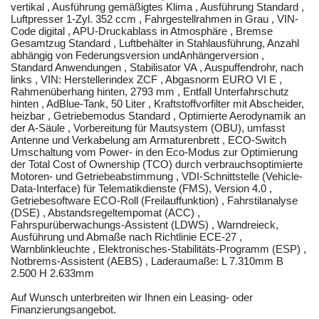
vertikal , Ausführung gemäßigtes Klima , Ausführung Standard ,
Luftpresser 1-Zyl. 352 ccm , Fahrgestellrahmen in Grau , VIN-
Code digital , APU-Druckablass in Atmosphäre , Bremse
Gesamtzug Standard , Luftbehälter in Stahlausführung, Anzahl
abhängig von Federungsversion undAnhängerversion ,
Standard Anwendungen , Stabilisator VA , Auspuffendrohr, nach
links , VIN: Herstellerindex ZCF , Abgasnorm EURO VI E ,
Rahmenüberhang hinten, 2793 mm , Entfall Unterfahrschutz
hinten , AdBlue-Tank, 50 Liter , Kraftstoffvorfilter mit Abscheider,
heizbar , Getriebemodus Standard , Optimierte Aerodynamik an
der A-Säule , Vorbereitung für Mautsystem (OBU), umfasst
Antenne und Verkabelung am Armaturenbrett , ECO-Switch
Umschaltung vom Power- in den Eco-Modus zur Optimierung
der Total Cost of Ownership (TCO) durch verbrauchsoptimierte
Motoren- und Getriebeabstimmung , VDI-Schnittstelle (Vehicle-
Data-Interface) für Telematikdienste (FMS), Version 4.0 ,
Getriebesoftware ECO-Roll (Freilauffunktion) , Fahrstilanalyse
(DSE) , Abstandsregeltempomat (ACC) ,
Fahrspurüberwachungs-Assistent (LDWS) , Warndreieck,
Ausführung und Abmaße nach Richtlinie ECE-27 ,
Warnblinkleuchte , Elektronisches-Stabilitäts-Programm (ESP) ,
Notbrems-Assistent (AEBS) , Laderaumaße: L 7.310mm B
2.500 H 2.633mm
Auf Wunsch unterbreiten wir Ihnen ein Leasing- oder
Finanzierungsangebot.