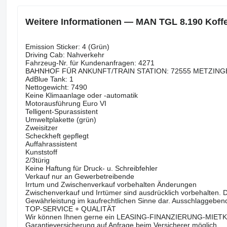
Weitere Informationen — MAN TGL 8.190 Koffe
Emission Sticker: 4 (Grün)
Driving Cab: Nahverkehr
Fahrzeug-Nr. für Kundenanfragen: 4271
BAHNHOF FÜR ANKUNFT/TRAIN STATION: 72555 METZIN
AdBlue Tank: 1
Nettogewicht: 7490
Keine Klimaanlage oder -automatik
Motorausführung Euro VI
Telligent-Spurassistent
Umweltplakette (grün)
Zweisitzer
Scheckheft gepflegt
Auffahrassistent
Kunststoff
2/3türig
Keine Haftung für Druck- u. Schreibfehler
Verkauf nur an Gewerbetreibende
Irrtum und Zwischenverkauf vorbehalten Änderungen
Zwischenverkauf und Irrtümer sind ausdrücklich vorbehalten. D
Gewährleistung im kaufrechtlichen Sinne dar. Ausschlaggeben
TOP-SERVICE + QUALITÄT
Wir können Ihnen gerne ein LEASING-FINANZIERUNG-MIETKA
Garantieversicherung auf Anfrage beim Versicherer möglich