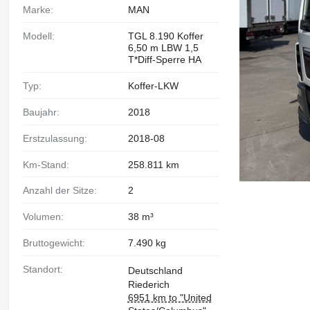
Marke:
MAN
Modell:
TGL 8.190 Koffer
6,50 m LBW 1,5
T*Diff-Sperre HA
Typ:
Koffer-LKW
Baujahr:
2018
Erstzulassung:
2018-08
Km-Stand:
258.811 km
Anzahl der Sitze:
2
Volumen:
38 m³
Bruttogewicht:
7.490 kg
Standort:
Deutschland
Riederich
6951 km to "United