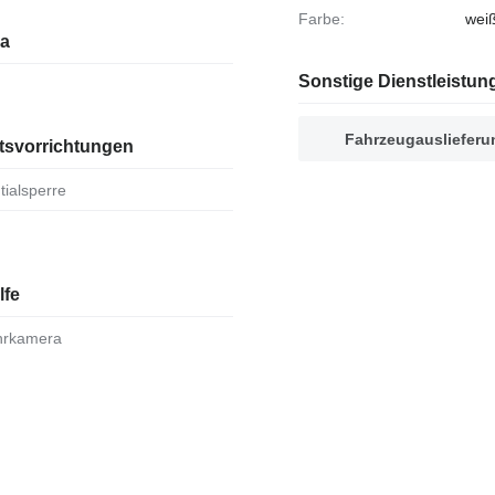
Farbe:
wei
ia
Sonstige Dienstleistun
Fahrzeugauslieferu
tsvorrichtungen
ntialsperre
lfe
ahrkamera