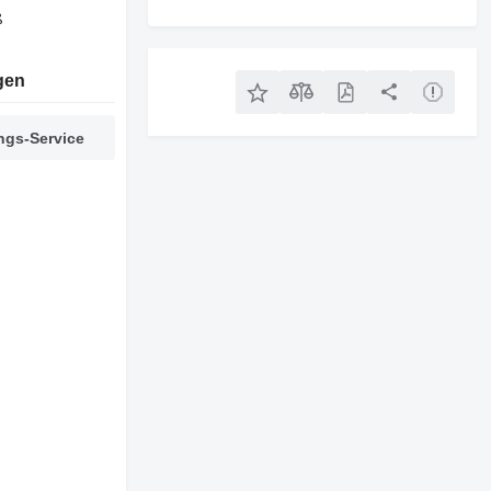
ß
gen
ngs-Service