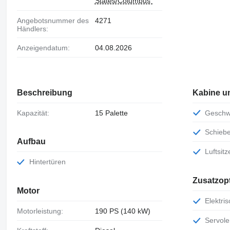
States/Columbus"
Angebotsnummer des
4271
Händlers:
Anzeigendatum:
04.08.2026
Beschreibung
Kabine u
Kapazität:
15 Palette
Gesch
Schie
Aufbau
Luftsitz
Hintertüren
Zusatzop
Motor
Elektr
Motorleistung:
190 PS (140 kW)
Servol