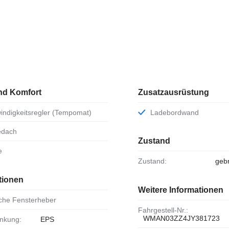
nd Komfort
Zusatzausrüstung
windigkeitsregler (Tempomat)
Ladebordwand
bedach
Zustand
e
Zustand:
geb
tionen
Weitere Informationen
ische Fensterheber
Fahrgestell-Nr.:
WMAN03ZZ4JY381723
enkung:
EPS