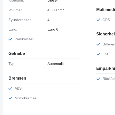
Kraftstoff:
Diesel
Multimed
Volumen:
4.580 cm³
Zylinderanzahl:
4
GPS
Euro:
Euro 6
Sicherhei
Partikelfilter
Differe
Getriebe
ESP
Typ:
Automatik
Einparkhi
Bremsen
Rückf
ABS
Motorbremse