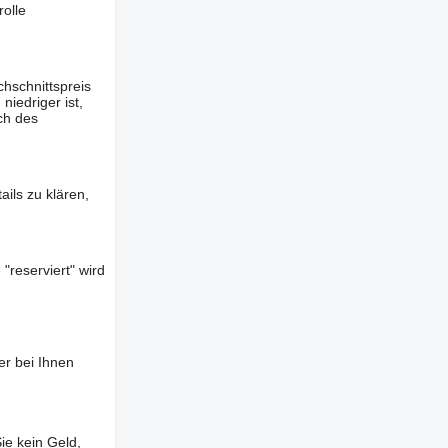
olle
hschnittspreis
iedriger ist,
ch des
ils zu klären,
"reserviert" wird
er bei Ihnen
ie kein Geld,