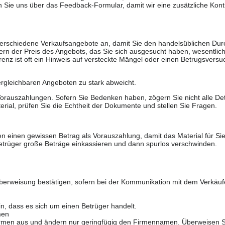
 Sie uns über das Feedback-Formular, damit wir eine zusätzliche Kontr
 verschiedene Verkaufsangebote an, damit Sie den handelsüblichen Durc
rn der Preis des Angebots, das Sie sich ausgesucht haben, wesentlich n
renz ist oft ein Hinweis auf versteckte Mängel oder einen Betrugsversu
ergleichbaren Angeboten zu stark abweicht.
rauszahlungen. Sofern Sie Bedenken haben, zögern Sie nicht alle Deta
erial, prüfen Sie die Echtheit der Dokumente und stellen Sie Fragen.
n einen gewissen Betrag als Vorauszahlung, damit das Material für Sie 
trüger große Beträge einkassieren und dann spurlos verschwinden.
berweisung bestätigen, sofern bei der Kommunikation mit dem Verkäuf
in, dass es sich um einen Betrüger handelt.
men
 Firmen aus und ändern nur geringfügig den Firmennamen. Überweisen S