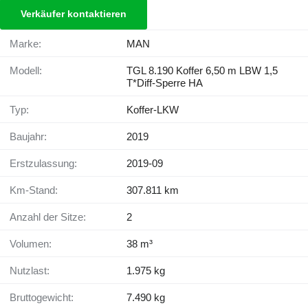
Verkäufer kontaktieren
Marke:
MAN
Modell:
TGL 8.190 Koffer 6,50 m LBW 1,5
T*Diff-Sperre HA
Typ:
Koffer-LKW
Baujahr:
2019
Erstzulassung:
2019-09
Km-Stand:
307.811 km
Anzahl der Sitze:
2
Volumen:
38 m³
Nutzlast:
1.975 kg
Bruttogewicht:
7.490 kg