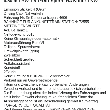
6,50 m LBW 1,5 T*Diff-Sperre HA Koffer-LKW
Emission Sticker: 4 (Grün)
Driving Cab: Nahverkehr
Fahrzeug-Nr. für Kundenanfragen: 4606
BAHNHOF FÜR ANKUNFT/TRAIN STATION: 72555
METZINGEN/WÜRTT
AdBlue Tank: 1
Nettogewicht: 5515
Keine Klimaanlage oder -automatik
Motorausführung Euro VI
Telligent-Spurassistent
Umweltplakette (grün)
Zweisitzer
Scheckheft gepflegt
Auffahrassistent
Kunststoff
2/3türig
Keine Haftung für Druck- u. Schreibfehler
Verkauf nur an Gewerbetreibende
Irrtum und Zwischenverkauf vorbehalten Änderungen
Zwischenverkauf und Irrtümer sind ausdrücklich vorbehalten.
Die Beschreibung dient der Indentifizierung des Fahrzeuges und
stellt keine Gewährleistung im kaufrechtlichen Sinne dar.
Ausschlaggebend ist die Beschreibung gemäß Kaufvertrag
TOP-SERVICE + QUALITÄT
Wir können Ihnen gerne ein LEASING-FINANZIERUNG-