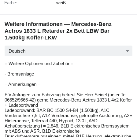
Farbe:
weiß
Weitere Informationen — Mercedes-Benz
Actros 1833 L Retarder 2x Bett LBW Bär
1.500kg Koffer-LKW
Deutsch
= Weitere Optionen und Zubehör =
- Bremsanlage
= Anmerkungen =
Für Anfragen zum Fahrzeug betreut Sie Herr Seidel (unter Tel.
06652/9666-42) gerne.Mercedes-Benz Actros 1833 L 4x2 Koffer
+ Ladebordwand
Ladebordwand: BÄR BC 1500 S4-B4 (1.500kg), A1C
Vorderachse 7,5 t, A1Z Vorderachse, gekröpfte Ausführung, A2E
Hinterachse, Tellerrad 440, Hypoid, 13,0 t, A5D
Achsübersetzung i = 2,846, B1B Elektronisches Bremssystem
mit ABS und ASR, B1D Elektronische
Druckluftversorgungseinheit, mittel, B1F Heizung, elektronische