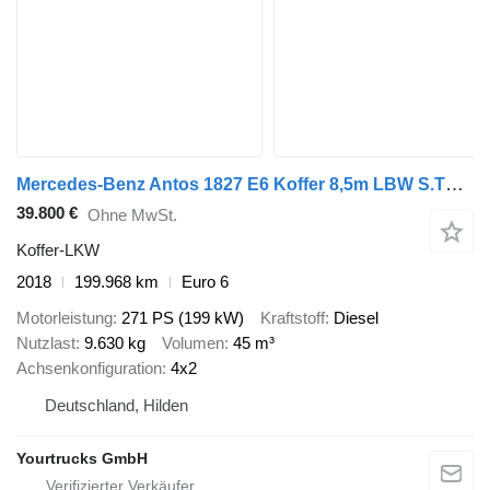
Mercedes-Benz Antos 1827 E6 Koffer 8,5m LBW S.Tür 199.000 km
39.800 €
Ohne MwSt.
Koffer-LKW
2018
199.968 km
Euro 6
Motorleistung
271 PS (199 kW)
Kraftstoff
Diesel
Nutzlast
9.630 kg
Volumen
45 m³
Achsenkonfiguration
4x2
Deutschland, Hilden
Yourtrucks GmbH