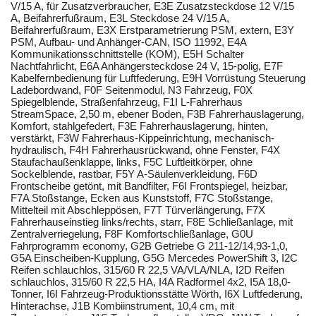
V/15 A, für Zusatzverbraucher, E3E Zusatzsteckdose 12 V/15
A, Beifahrerfußraum, E3L Steckdose 24 V/15 A,
Beifahrerfußraum, E3X Erstparametrierung PSM, extern, E3Y
PSM, Aufbau- und Anhänger-CAN, ISO 11992, E4A
Kommunikationsschnittstelle (KOM), E5H Schalter
Nachtfahrlicht, E6A Anhängersteckdose 24 V, 15-polig, E7F
Kabelfernbedienung für Luftfederung, E9H Vorrüstung Steuerung
Ladebordwand, F0F Seitenmodul, N3 Fahrzeug, F0X
Spiegelblende, Straßenfahrzeug, F1I L-Fahrerhaus
StreamSpace, 2,50 m, ebener Boden, F3B Fahrerhauslagerung,
Komfort, stahlgefedert, F3E Fahrerhauslagerung, hinten,
verstärkt, F3W Fahrerhaus-Kippeinrichtung, mechanisch-
hydraulisch, F4H Fahrerhausrückwand, ohne Fenster, F4X
Staufachaußenklappe, links, F5C Luftleitkörper, ohne
Sockelblende, rastbar, F5Y A-Säulenverkleidung, F6D
Frontscheibe getönt, mit Bandfilter, F6I Frontspiegel, heizbar,
F7A Stoßstange, Ecken aus Kunststoff, F7C Stoßstange,
Mittelteil mit Abschleppösen, F7T Türverlängerung, F7X
Fahrerhauseinstieg links/rechts, starr, F8E Schließanlage, mit
Zentralverriegelung, F8F Komfortschließanlage, G0U
Fahrprogramm economy, G2B Getriebe G 211-12/14,93-1,0,
G5A Einscheiben-Kupplung, G5G Mercedes PowerShift 3, I2C
Reifen schlauchlos, 315/60 R 22,5 VA/VLA/NLA, I2D Reifen
schlauchlos, 315/60 R 22,5 HA, I4A Radformel 4x2, I5A 18,0-
Tonner, I6I Fahrzeug-Produktionsstätte Wörth, I6X Luftfederung,
Hinterachse, J1B Kombiinstrument, 10,4 cm, mit