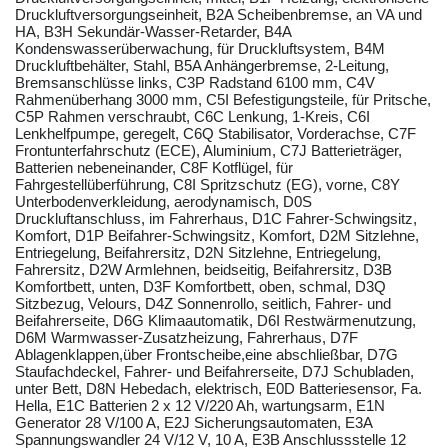
Druckluftversorgungseinheit, B2A Scheibenbremse, an VA und
HA, B3H Sekundär-Wasser-Retarder, B4A
Kondenswasserüberwachung, für Druckluftsystem, B4M
Druckluftbehälter, Stahl, B5A Anhängerbremse, 2-Leitung,
Bremsanschlüsse links, C3P Radstand 6100 mm, C4V
Rahmenüberhang 3000 mm, C5I Befestigungsteile, für Pritsche,
C5P Rahmen verschraubt, C6C Lenkung, 1-Kreis, C6I
Lenkhelfpumpe, geregelt, C6Q Stabilisator, Vorderachse, C7F
Frontunterfahrschutz (ECE), Aluminium, C7J Batterieträger,
Batterien nebeneinander, C8F Kotflügel, für
Fahrgestellüberführung, C8I Spritzschutz (EG), vorne, C8Y
Unterbodenverkleidung, aerodynamisch, D0S
Druckluftanschluss, im Fahrerhaus, D1C Fahrer-Schwingsitz,
Komfort, D1P Beifahrer-Schwingsitz, Komfort, D2M Sitzlehne,
Entriegelung, Beifahrersitz, D2N Sitzlehne, Entriegelung,
Fahrersitz, D2W Armlehnen, beidseitig, Beifahrersitz, D3B
Komfortbett, unten, D3F Komfortbett, oben, schmal, D3Q
Sitzbezug, Velours, D4Z Sonnenrollo, seitlich, Fahrer- und
Beifahrerseite, D6G Klimaautomatik, D6I Restwärmenutzung,
D6M Warmwasser-Zusatzheizung, Fahrerhaus, D7F
Ablagenklappen,über Frontscheibe,eine abschließbar, D7G
Staufachdeckel, Fahrer- und Beifahrerseite, D7J Schubladen,
unter Bett, D8N Hebedach, elektrisch, E0D Batteriesensor, Fa.
Hella, E1C Batterien 2 x 12 V/220 Ah, wartungsarm, E1N
Generator 28 V/100 A, E2J Sicherungsautomaten, E3A
Spannungswandler 24 V/12 V, 10 A, E3B Anschlussstelle 12