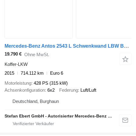
Mercedes-Benz Antos 2543 L Schwenkwand LBW BÄR 2.500kg AHK
19.790 €
Ohne MwSt.
Koffer-LKW
2015
714.112 km
Euro 6
Motorleistung
428 PS (315 kW)
Achsenkonfiguration
6x2
Federung
Luft/Luft
Deutschland, Burghaun
Stefan Ebert GmbH - Autorisierter Mercedes-Benz Servicepartner