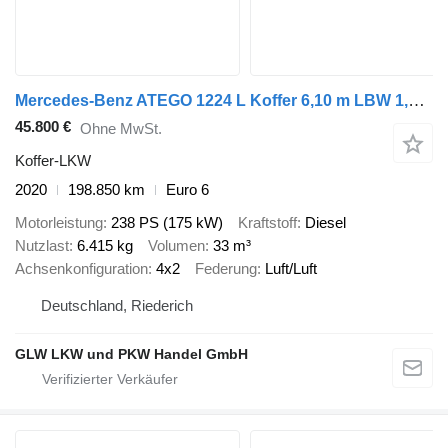
Mercedes-Benz ATEGO 1224 L Koffer 6,10 m LBW 1,5 T*EURO 6 D
45.800 €
Ohne MwSt.
Koffer-LKW
2020
198.850 km
Euro 6
Motorleistung
238 PS (175 kW)
Kraftstoff
Diesel
Nutzlast
6.415 kg
Volumen
33 m³
Achsenkonfiguration
4x2
Federung
Luft/Luft
Deutschland, Riederich
GLW LKW und PKW Handel GmbH