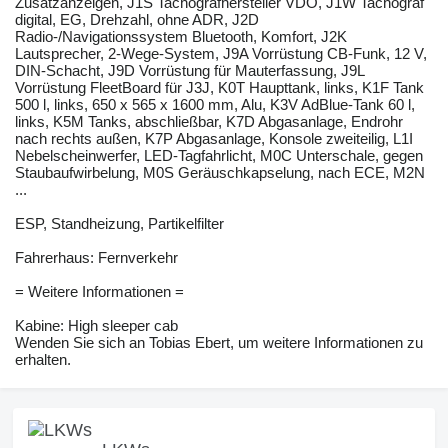
Zusatzanzeigen, J1S Tachografhersteller VDO, J1W Tachograf
digital, EG, Drehzahl, ohne ADR, J2D
Radio-/Navigationssystem Bluetooth, Komfort, J2K
Lautsprecher, 2-Wege-System, J9A Vorrüstung CB-Funk, 12 V,
DIN-Schacht, J9D Vorrüstung für Mauterfassung, J9L
Vorrüstung FleetBoard für J3J, K0T Haupttank, links, K1F Tank
500 l, links, 650 x 565 x 1600 mm, Alu, K3V AdBlue-Tank 60 l,
links, K5M Tanks, abschließbar, K7D Abgasanlage, Endrohr
nach rechts außen, K7P Abgasanlage, Konsole zweiteilig, L1I
Nebelscheinwerfer, LED-Tagfahrlicht, M0C Unterschale, gegen
Staubaufwirbelung, M0S Geräuschkapselung, nach ECE, M2N
...
ESP, Standheizung, Partikelfilter
Fahrerhaus: Fernverkehr
= Weitere Informationen =
Kabine: High sleeper cab
Wenden Sie sich an Tobias Ebert, um weitere Informationen zu
erhalten.