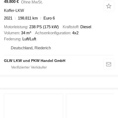
49.800 €
Ohne MwSt.
Koffer-LKW
2021
198.811 km
Euro 6
Motorleistung
238 PS (175 kW)
Kraftstoff
Diesel
Volumen
34 m³
Achsenkonfiguration
4x2
Federung
Luft/Luft
Deutschland, Riederich
GLW LKW und PKW Handel GmbH