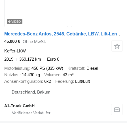
VIDEO
Mercedes-Benz Antos, 2546, Getränke, LBW, Lift-Lenkachse
45.800 €
Ohne MwSt.
Koffer-LKW
2019
369.172 km
Euro 6
Motorleistung
456 PS (335 kW)
Kraftstoff
Diesel
Nutzlast
14.430 kg
Volumen
43 m³
Achsenkonfiguration
6x2
Federung
Luft/Luft
Deutschland, Bakum
A1-Truck GmbH