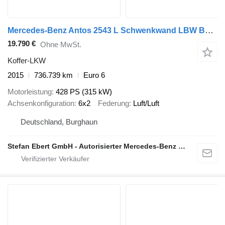
Mercedes-Benz Antos 2543 L Schwenkwand LBW BÄR 2.500kg AHK
19.790 €
Ohne MwSt.
Koffer-LKW
2015
736.739 km
Euro 6
Motorleistung
428 PS (315 kW)
Achsenkonfiguration
6x2
Federung
Luft/Luft
Deutschland, Burghaun
Stefan Ebert GmbH - Autorisierter Mercedes-Benz Servicepartner