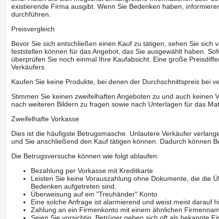
existierende Firma ausgibt. Wenn Sie Bedenken haben, informieren
durchführen.
Preisvergleich
Bevor Sie sich entschließen einen Kauf zu tätigen, sehen Sie sich
feststellen können für das Angebot, das Sie ausgewählt haben. Sofe
überprüfen Sie noch einmal Ihre Kaufabsicht. Eine große Preisdiffe
Verkäufers.
Kaufen Sie keine Produkte, bei denen der Durchschnittspreis bei v
Stimmen Sie keinen zweifelhaften Angeboten zu und auch keinen Vo
nach weiteren Bildern zu fragen sowie nach Unterlagen für das Mat
Zweifelhafte Vorkasse
Dies ist die häufigste Betrugsmasche. Unlautere Verkäufer verlange
und Sie anschließend den Kauf tätigen können. Dadurch können Be
Die Betrugsversuche können wie folgt ablaufen:
Bezahlung per Vorkasse mit Kreditkarte
Leisten Sie keine Vorauszahlung ohne Dokumente, die die Ü
Bedenken aufgetreten sind.
Überweisung auf ein "Treuhänder" Konto
Eine solche Anfrage ist alarmierend und weist meist darauf h
Zahlung an ein Firmenkonto mit einem ähnlichen Firmenna
Seien Sie vorsichtig, Betrüger geben sich oft als bekannte