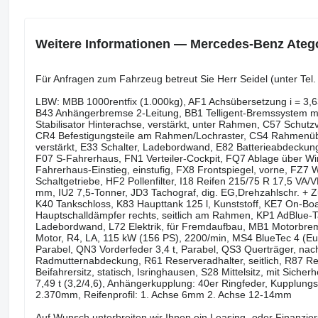
Weitere Informationen — Mercedes-Benz Ate
Für Anfragen zum Fahrzeug betreut Sie Herr Seidel (unter T
LBW: MBB 1000rentfix (1.000kg), AF1 Achsübersetzung i = 3,636
B43 Anhängerbremse 2-Leitung, BB1 Telligent-Bremssystem m
Stabilisator Hinterachse, verstärkt, unter Rahmen, C57 Schutz
CR4 Befestigungsteile am Rahmen/Lochraster, CS4 Rahmenübe
verstärkt, E33 Schalter, Ladebordwand, E82 Batterieabdeckun
F07 S-Fahrerhaus, FN1 Verteiler-Cockpit, FQ7 Ablage über Win
Fahrerhaus-Einstieg, einstufig, FX8 Frontspiegel, vorne, FZ7
Schaltgetriebe, HF2 Pollenfilter, I18 Reifen 215/75 R 17,5 VA
mm, IU2 7,5-Tonner, JD3 Tachograf, dig. EG,Drehzahlschr. + 
K40 Tankschloss, K83 Haupttank 125 l, Kunststoff, KE7 On-Bo
Hauptschalldämpfer rechts, seitlich am Rahmen, KP1 AdBlue-Ta
Ladebordwand, L72 Elektrik, für Fremdaufbau, MB1 Motorbre
Motor, R4, LA, 115 kW (156 PS), 2200/min, MS4 BlueTec 4 (Eur
Parabel, QN3 Vorderfeder 3,4 t, Parabel, QS3 Querträger, n
Radmutternabdeckung, R61 Reserveradhalter, seitlich, R87 Res
Beifahrersitz, statisch, Isringhausen, S28 Mittelsitz, mit Sic
7,49 t (3,2/4,6), Anhängerkupplung: 40er Ringfeder, Kupplu
2.370mm, Reifenprofil: 1. Achse 6mm 2. Achse 12-14mm
Auf Wunsch unterbreiten wir Ihnen ein Leasing- oder Finanzie