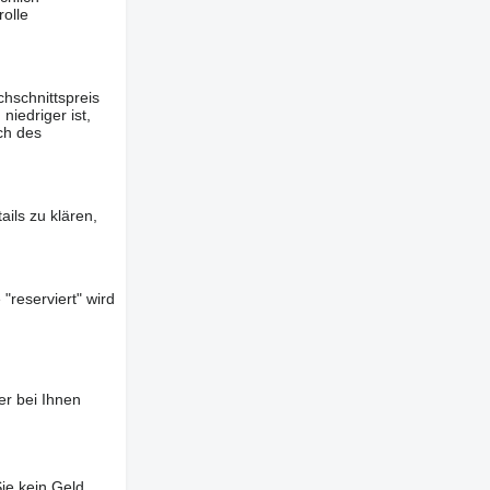
olle
hschnittspreis
iedriger ist,
ch des
ils zu klären,
"reserviert" wird
er bei Ihnen
ie kein Geld,