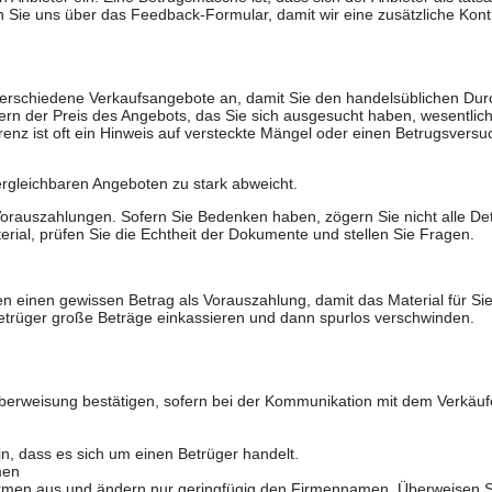
 Sie uns über das Feedback-Formular, damit wir eine zusätzliche Kontr
 verschiedene Verkaufsangebote an, damit Sie den handelsüblichen Durc
rn der Preis des Angebots, das Sie sich ausgesucht haben, wesentlich n
renz ist oft ein Hinweis auf versteckte Mängel oder einen Betrugsversu
ergleichbaren Angeboten zu stark abweicht.
rauszahlungen. Sofern Sie Bedenken haben, zögern Sie nicht alle Deta
erial, prüfen Sie die Echtheit der Dokumente und stellen Sie Fragen.
n einen gewissen Betrag als Vorauszahlung, damit das Material für Sie 
trüger große Beträge einkassieren und dann spurlos verschwinden.
berweisung bestätigen, sofern bei der Kommunikation mit dem Verkäuf
in, dass es sich um einen Betrüger handelt.
men
 Firmen aus und ändern nur geringfügig den Firmennamen. Überweisen S