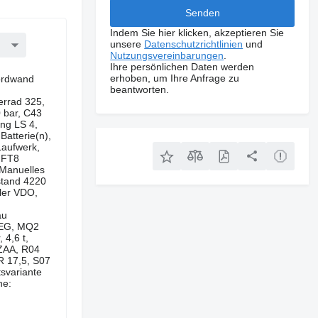
Indem Sie hier klicken, akzeptieren Sie
unsere
Datenschutzrichtlinien
und
Nutzungsvereinbarungen
.
Ihre persönlichen Daten werden
erhoben, um Ihre Anfrage zu
bordwand
beantworten.
errad 325,
 bar, C43
ung LS 4,
atterie(n),
Laufwerk,
, FT8
 Manuelles
stand 4220
ler VDO,
au
 EG, MQ2
 4,6 t,
 ZAA, R04
R 17,5, S07
tsvariante
he: