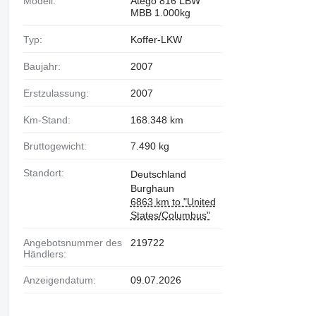
Modell:
Atego 816 LBW
MBB 1.000kg
Typ:
Koffer-LKW
Baujahr:
2007
Erstzulassung:
2007
Km-Stand:
168.348 km
Bruttogewicht:
7.490 kg
Standort:
Deutschland
Burghaun
6863 km to "United
States/Columbus"
Angebotsnummer des
219722
Händlers:
Anzeigendatum:
09.07.2026