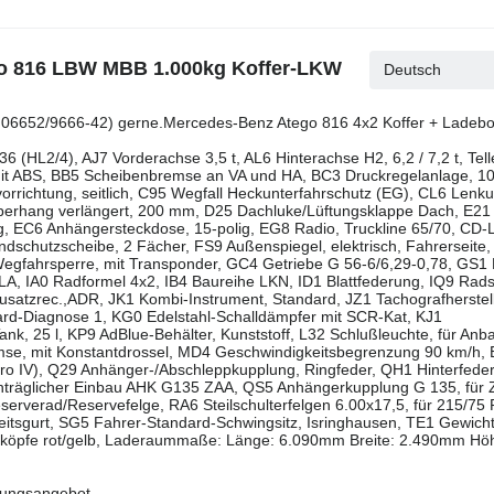
go 816 LBW MBB 1.000kg Koffer-LKW
Deutsch
el. 06652/9666-42) gerne.Mercedes-Benz Atego 816 4x2 Koffer + Lade
 (HL2/4), AJ7 Vorderachse 3,5 t, AL6 Hinterachse H2, 6,2 / 7,2 t, Tell
it ABS, BB5 Scheibenbremse an VA und HA, BC3 Druckregelanlage, 10
vorrichtung, seitlich, C95 Wegfall Heckunterfahrschutz (EG), CL6 Lenk
rhang verlängert, 200 mm, D25 Dachluke/Lüftungsklappe Dach, E21 B
g, EC6 Anhängersteckdose, 15-polig, EG8 Radio, Truckline 65/70, CD-
dschutzscheibe, 2 Fächer, FS9 Außenspiegel, elektrisch, Fahrerseite
 Wegfahrsperre, mit Transponder, GC4 Getriebe G 56-6/6,29-0,78, GS1
/VLA, IA0 Radformel 4x2, IB4 Baureihe LKN, ID1 Blattfederung, IQ9 Rad
Zusatzrec.,ADR, JK1 Kombi-Instrument, Standard, JZ1 Tachografherstel
ard-Diagnose 1, KG0 Edelstahl-Schalldämpfer mit SCR-Kat, KJ1
nk, 25 l, KP9 AdBlue-Behälter, Kunststoff, L32 Schlußleuchte, für Anb
mse, mit Konstantdrossel, MD4 Geschwindigkeitsbegrenzung 90 km/h,
o IV), Q29 Anhänger-/Abschleppkupplung, Ringfeder, QH1 Hinterfeder,
achträglicher Einbau AHK G135 ZAA, QS5 Anhängerkupplung G 135, für
erverad/Reservefelge, RA6 Steilschulterfelgen 6.00x17,5, für 215/75 
herheitsgurt, SG5 Fahrer-Standard-Schwingsitz, Isringhausen, TE1 Gewich
ngsköpfe rot/gelb, Laderaummaße: Länge: 6.090mm Breite: 2.490mm Hö
rungsangebot.