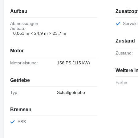
Aufbau
Zusatzop
Abmessungen
Servol
Aufbau:
0,061 m × 24,9 m × 23,7 m
Zustand
Motor
Zustand:
Motorleistung:
156 PS (115 kW)
Weitere I
Getriebe
Farbe:
Typ:
Schaltgetriebe
Bremsen
ABS