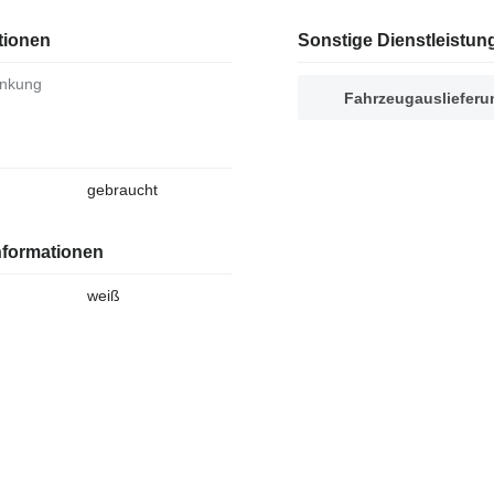
tionen
Sonstige Dienstleistun
enkung
Fahrzeugauslieferu
gebraucht
nformationen
weiß