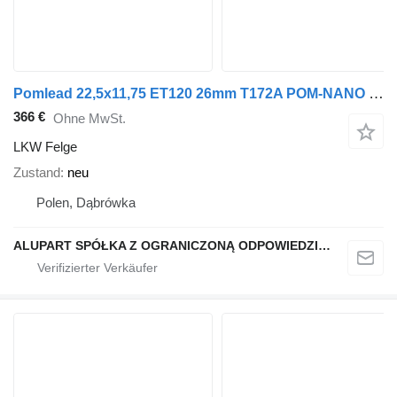
Pomlead 22,5x11,75 ET120 26mm T172A POM-NANO (dura bright)
366 €
Ohne MwSt.
LKW Felge
Zustand
neu
Polen, Dąbrówka
ALUPART SPÓŁKA Z OGRANICZONĄ ODPOWIEDZIALNOŚCIĄ