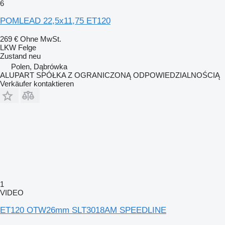
6
POMLEAD 22,5x11,75 ET120
269 €
Ohne MwSt.
LKW Felge
Zustand
neu
Polen, Dąbrówka
ALUPART SPÓŁKA Z OGRANICZONĄ ODPOWIEDZIALNOŚCIĄ
Verkäufer kontaktieren
1
VIDEO
ET120 OTW26mm SLT3018AM SPEEDLINE