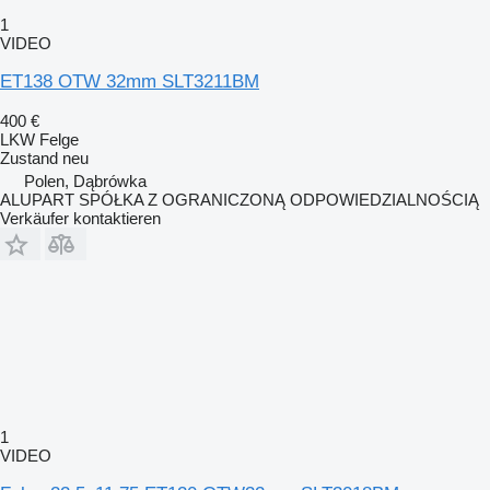
1
VIDEO
ET138 OTW 32mm SLT3211BM
400 €
LKW Felge
Zustand
neu
Polen, Dąbrówka
ALUPART SPÓŁKA Z OGRANICZONĄ ODPOWIEDZIALNOŚCIĄ
Verkäufer kontaktieren
1
VIDEO