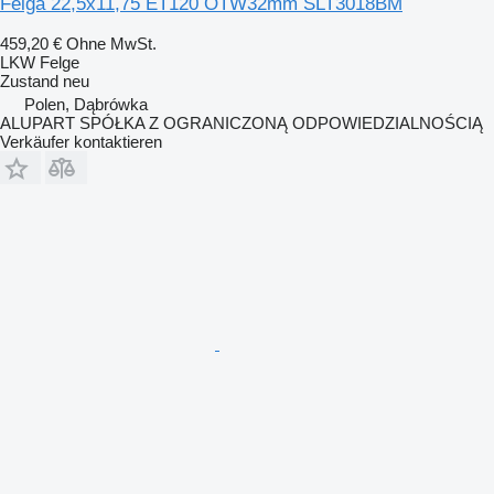
Felga 22,5x11,75 ET120 OTW32mm SLT3018BM
459,20 €
Ohne MwSt.
LKW Felge
Zustand
neu
Polen, Dąbrówka
ALUPART SPÓŁKA Z OGRANICZONĄ ODPOWIEDZIALNOŚCIĄ
Verkäufer kontaktieren