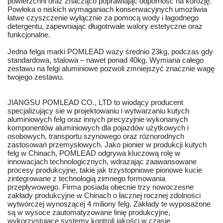
powierzchni oraz znacząco poprawiając odporność na korozję.
Powłoka o niskich wymaganiach konserwacyjnych umozliwia
łatwe czyszczenie wyłącznie za pomocą wody i łagodnego
detergentu, zapewniając długotrwałe walory estetyczne oraz
funkcjonalne.
Jedna felga marki POMLEAD waży średnio 23kg, podczas gdy
standardowa, stalowa – nawet ponad 40kg. Wymiana całego
zestawu na felgi aluminiowe pozwoli zmniejszyć znacznie wagę
twojego zestawu.
JIANGSU POMLEAD CO., LTD to wiodący producent
specjalizujący sie w projektowaniu i wytwarzaniu kutych
aluminiowych felg oraz innych precyzyjnie wykonanych
komponentów aluminiowych dla pojazdów użytkowych i
osobowych, transportu szynowego oraz róznorodnych
zastosowań przemysłowych. Jako pionier w produkcji kutych
felg w Chinach, POMLEAD odgrywa kluczową rolę w
innowacjach technologicznych, wdrazając zaawansowane
procesy produkcyjne, takie jak trzystopniowe pionowe kucie
zintegrowane z technologią zimnego formowania
przepływowego. Firma posiada obecnie trzy nowoczesne
zakłady produkcyjne w Chinach o łacznej rocznej zdolności
wytwórczej wynoszącej 4 miliony felg. Zakłady te wyposażone
są w wysoce zautomatyzowane linię produkcyjne,
wykorzystujące systemy kontroli jakości w czasie