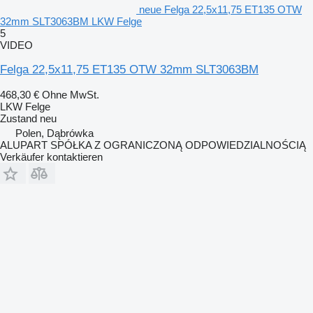
neue Felga 22,5x11,75 ET135 OTW
32mm SLT3063BM LKW Felge
5
VIDEO
Felga 22,5x11,75 ET135 OTW 32mm SLT3063BM
468,30 €
Ohne MwSt.
LKW Felge
Zustand
neu
Polen, Dąbrówka
ALUPART SPÓŁKA Z OGRANICZONĄ ODPOWIEDZIALNOŚCIĄ
Verkäufer kontaktieren