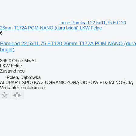
neue Pomlead 22,5x11,75 ET120
26mm T172A POM-NANO (dura bright) LKW Felge
6
Pomlead 22,5x11,75 ET120 26mm T172A POM-NANO (dura
bright)
366 €
Ohne MwSt.
LKW Felge
Zustand
neu
Polen, Dąbrówka
ALUPART SPÓŁKA Z OGRANICZONĄ ODPOWIEDZIALNOŚCIĄ
Verkäufer kontaktieren