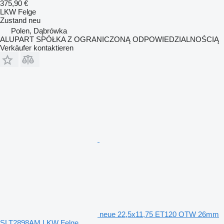
375,90 €
LKW Felge
Zustand
neu
Polen, Dąbrówka
ALUPART SPÓŁKA Z OGRANICZONĄ ODPOWIEDZIALNOŚCIĄ
Verkäufer kontaktieren
neue 22,5x11,75 ET120 OTW 26mm
SLT2898AM LKW Felge