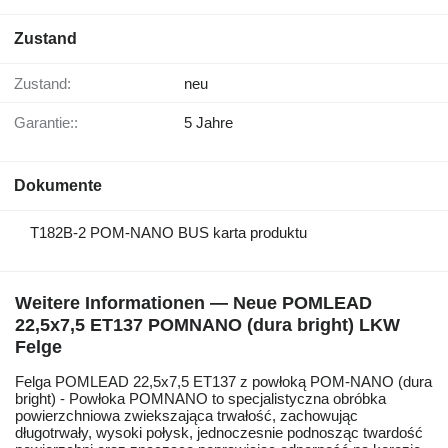
Zustand
Zustand:
neu
Garantie::
5 Jahre
Dokumente
T182B-2 POM-NANO BUS karta produktu
Weitere Informationen — Neue POMLEAD
22,5x7,5 ET137 POMNANO (dura bright) LKW
Felge
Felga POMLEAD 22,5x7,5 ET137 z powłoką POM-NANO (dura
bright) - Powłoka POMNANO to specjalistyczna obróbka
powierzchniowa zwiekszająca trwałość, zachowując
długotrwały, wysoki połysk, jednoczesnie podnosząc twardość