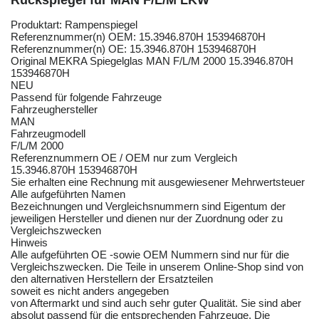
Rückspiegel für MAN F/L/M LKW
Produktart: Rampenspiegel
Referenznummer(n) OEM: 15.3946.870H 153946870H
Referenznummer(n) OE: 15.3946.870H 153946870H
Original MEKRA Spiegelglas MAN F/L/M 2000 15.3946.870H
153946870H
NEU
Passend für folgende Fahrzeuge
Fahrzeughersteller
MAN
Fahrzeugmodell
F/L/M 2000
Referenznummern OE / OEM nur zum Vergleich
15.3946.870H 153946870H
Sie erhalten eine Rechnung mit ausgewiesener Mehrwertsteuer
Alle aufgeführten Namen
Bezeichnungen und Vergleichsnummern sind Eigentum der
jeweiligen Hersteller und dienen nur der Zuordnung oder zu
Vergleichszwecken
Hinweis
Alle aufgeführten OE -sowie OEM Nummern sind nur für die
Vergleichszwecken. Die Teile in unserem Online-Shop sind von
den alternativen Herstellern der Ersatzteilen
soweit es nicht anders angegeben
von Aftermarkt und sind auch sehr guter Qualität. Sie sind aber
absolut passend für die entsprechenden Fahrzeuge. Die