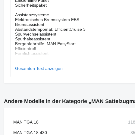
Efficientline Paket
Sicherheitspaket
Assistenzsysteme
Elektronisches Bremssystem EBS
Bremsassistent
Abstandstempomat: EfficientCruise 3
Spurwechselassistent
Spurhalteassistent
Berganfahrhilfe: MAN EasyStart
Efficientroll
Fernlichtassistent
Geschwindigkeitsbegrenzer
Licht und Sicht
Gesamten Text anzeigen
LED-Scheinwerfer
Scheinwerferreinigung
Regensensor
Nebelscheinwerfer
LED-Tagfahrlicht
Abbiegelicht: LED
Andere Modelle in der Kategorie „MAN Sattelzug
Lichtsensor
Audio & Kommunikation
MAN Media Truck Advanced
MAN SmartSelect
MAN TGA 18
Soundsystem
Smartphone-App Integration
MAN TGA 18.430