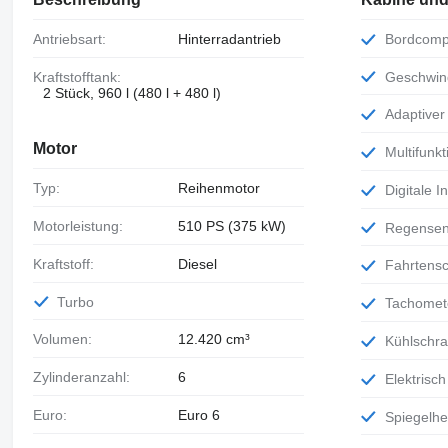
Antriebsart:
Hinterradantrieb
Bordcomp
Kraftstofftank:
Geschwi
2 Stück, 960 l (480 l + 480 l)
Adaptive
Motor
Multifun
Typ:
Reihenmotor
Digitale 
Motorleistung:
510 PS (375 kW)
Regense
Kraftstoff:
Diesel
Fahrtens
Turbo
Tachomet
Volumen:
12.420 cm³
Kühlschr
Zylinderanzahl:
6
Elektrisc
Euro:
Euro 6
Spiegelh