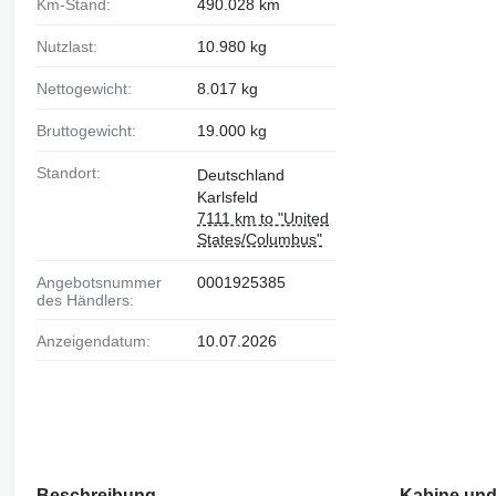
Km-Stand:
490.028 km
Nutzlast:
10.980 kg
Nettogewicht:
8.017 kg
Bruttogewicht:
19.000 kg
Standort:
Deutschland
Karlsfeld
7111 km to "United
States/Columbus"
Angebotsnummer
0001925385
des Händlers:
Anzeigendatum:
10.07.2026
Beschreibung
Kabine und