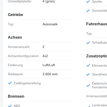
Umweltplakette:
4 (grün)
Spoiler
Sonnenb
Getriebe
Fahrerhau
Typ:
Automatik
Typ:
Achsen
Schlafkab
Achsenanzahl:
2
Zusatzopti
Achsenkonfiguration:
4x2
Federung:
Luft/Luft
Klimaanl
Radstand:
3.600 mm
Standhei
Zwillingsbereifung
Elektrische
Fensterhe
Innenausstat
Bremsen
Lenkradverstellu
ABS