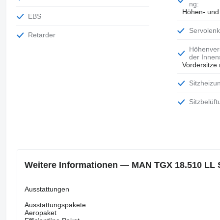
ng:
Höhen- und 
EBS
Servolen
Retarder
Höhenverstellung
der Innens
Vordersitze 
Sitzheizu
Sitzbelüf
Weitere Informationen — MAN TGX 18.510 LL 
Ausstattungen
Ausstattungspakete
Aeropaket