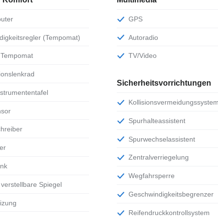
uter
GPS
ndigkeitsregler (Tempomat)
Autoradio
r Tempomat
TV/Video
ktionslenkrad
Sicherheitsvorrichtungen
Instrumententafel
Kollisionsvermeidungssyste
nsor
Spurhalteassistent
chreiber
Spurwechselassistent
er
Zentralverriegelung
ank
Wegfahrsperre
h verstellbare Spiegel
Geschwindigkeitsbegrenzer
eizung
Reifendruckkontrollsystem