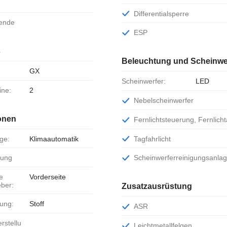
Differentialsperre
lende
ESP
s
Beleuchtung und Scheinwe
GX
Scheinwerfer:
LED
ine:
2
Nebelscheinwerfer
onen
Fernlichtsteuerung, Fernlich
age:
Klimaautomatik
Tagfahrlicht
zung
Scheinwerferreinigungsanla
Vorderseite
ber:
Zusatzausrüstung
tung:
Stoff
ASR
Leichtmetallfelgen