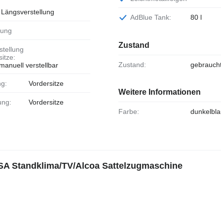
Längsverstellung
AdBlue Tank:
80 l
kung
Zustand
itze:
Zustand:
gebrauch
manuell verstellbar
ng:
Vordersitze
Weitere Informationen
tung:
Vordersitze
Farbe:
dunkelbla
SA Standklima/TV/Alcoa Sattelzugmaschine