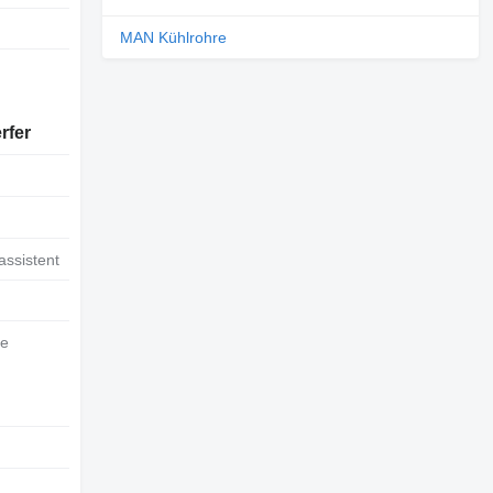
MAN Kühlrohre
rfer
tassistent
ge