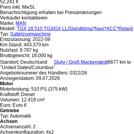
52.241 €
Preis inkl. MwSt.
Benachrichtigung erhalten bei Preisänderungen
Verkäufer kontaktieren
Marke:
MAN
Modell:
TGX 18.510 TG3/GX LL|Standklima*Navi*ACC*Retard
Typ:
Sattelzugmaschine
Erstzulassung:
2022-09
Km-Stand:
443.370 km
Nutzlast:
9.787 kg
Bruttogewicht:
18.000 kg
Standort:
Deutschland
Stuhr / Groß Mackenstedt
6677 km to
"United States/Columbus"
Angebotsnummer des Händlers:
0322/26
Anzeigendatum:
09.07.2026
Motor
Motorleistung:
510 PS (375 kW)
Kraftstoff:
Diesel
Volumen:
12.419 cm³
Euro:
Euro 6
Getriebe
Typ:
Automatik
Achsen
Achsenanzahl:
2
Achsenkonfiguration:
4x2