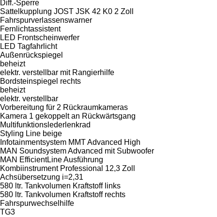
Diff.-Sperre
Sattelkupplung JOST JSK 42 K0 2 Zoll
Fahrspurverlassenswarner
Fernlichtassistent
LED Frontscheinwerfer
LED Tagfahrlicht
Außenrückspiegel
beheizt
elektr. verstellbar mit Rangierhilfe
Bordsteinspiegel rechts
beheizt
elektr. verstellbar
Vorbereitung für 2 Rückraumkameras
Kamera 1 gekoppelt an Rückwärtsgang
Multifunktionslederlenkrad
Styling Line beige
Infotainmentsystem MMT Advanced High
MAN Soundsystem Advanced mit Subwoofer
MAN EfficientLine Ausführung
Kombiinstrument Professional 12,3 Zoll
Achsübersetzung i=2,31
580 ltr. Tankvolumen Kraftstoff links
580 ltr. Tankvolumen Kraftstoff rechts
Fahrspurwechselhilfe
TG3