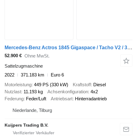
Mercedes-Benz Actros 1845 Gigaspace / Tacho V2 / 371 dkm
52.900 €
Ohne MwSt.
Sattelzugmaschine
2022
371.183 km
Euro 6
Motorleistung
449 PS (330 kW)
Kraftstoff
Diesel
Nutzlast
11.193 kg
Achsenkonfiguration
4x2
Federung
Feder/Luft
Antriebsart
Hinterradantrieb
Niederlande, Tilburg
Kuijpers Trading B.V.