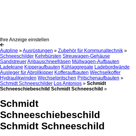
Ihre Anzeige einstellen
Autoline
»
Ausrüstungen
»
Zubehör für Kommunaltechnik
»
Schneeschilder
Kehrbürsten
Streuwagen-Gehäuse
Sandstreuer
Anbauschneefräsen
Müllwagen-Aufbauten
Ladekrane
Kipperaufbauten
Kühlaggregate
Ladebordwände
Ausleger für Abrollkipper
Kofferaufbauten
Wechselkoffer
Hydraulikwinden
Wechselpritschen
Pritschenaufbauten
»
Schmidt Schneeschilder
Los Antonios
»
Schmidt
Schneeschiebeschild Schmidt Schneeschild
»
Schmidt
Schneeschiebeschild
Schmidt Schneeschild