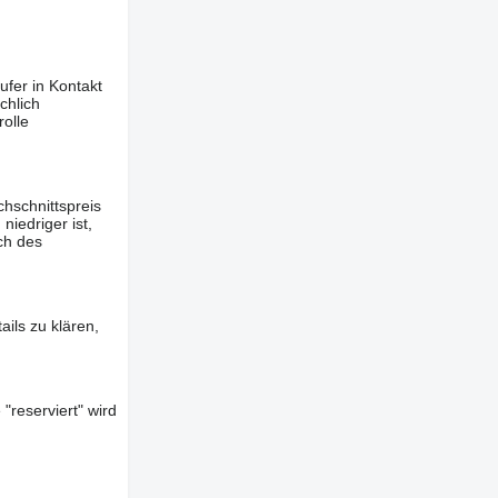
ufer in Kontakt
chlich
olle
hschnittspreis
iedriger ist,
ch des
ils zu klären,
"reserviert" wird