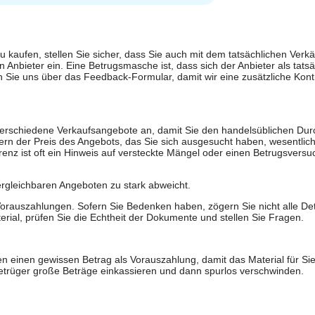
u kaufen, stellen Sie sicher, dass Sie auch mit dem tatsächlichen Verkä
 Anbieter ein. Eine Betrugsmasche ist, dass sich der Anbieter als tatsä
 Sie uns über das Feedback-Formular, damit wir eine zusätzliche Kontr
 verschiedene Verkaufsangebote an, damit Sie den handelsüblichen Durc
rn der Preis des Angebots, das Sie sich ausgesucht haben, wesentlich n
renz ist oft ein Hinweis auf versteckte Mängel oder einen Betrugsversu
ergleichbaren Angeboten zu stark abweicht.
rauszahlungen. Sofern Sie Bedenken haben, zögern Sie nicht alle Deta
erial, prüfen Sie die Echtheit der Dokumente und stellen Sie Fragen.
n einen gewissen Betrag als Vorauszahlung, damit das Material für Sie 
trüger große Beträge einkassieren und dann spurlos verschwinden.