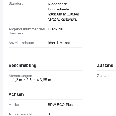
Standort:
Niederlande
Hoogerheide
6488 km to "United
States/Columbus"
Angebotsnummer des
O026190
Händlers:
Anzeigendatum:
über 1 Monat
Beschreibung
Zustand
Abmessungen:
Zustand:
11,2 m × 2,5 m × 3,65 m
Achsen
Marke:
BPW ECO Plus
Achsenanzahl:
3