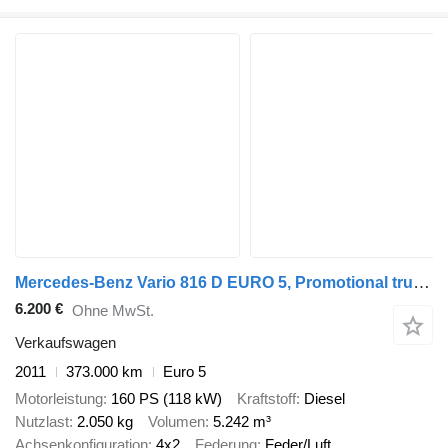
Mercedes-Benz Vario 816 D EURO 5, Promotional truck, NL plate
6.200 €
Ohne MwSt.
Verkaufswagen
2011
373.000 km
Euro 5
Motorleistung
160 PS (118 kW)
Kraftstoff
Diesel
Nutzlast
2.050 kg
Volumen
5.242 m³
Achsenkonfiguration
4x2
Federung
Feder/Luft