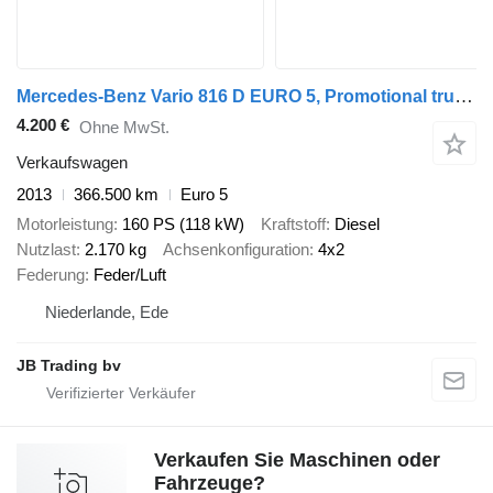
Mercedes-Benz Vario 816 D EURO 5, Promotional truck, Manual trans
4.200 €
Ohne MwSt.
Verkaufswagen
2013
366.500 km
Euro 5
Motorleistung
160 PS (118 kW)
Kraftstoff
Diesel
Nutzlast
2.170 kg
Achsenkonfiguration
4x2
Federung
Feder/Luft
Niederlande, Ede
JB Trading bv
Verkaufen Sie Maschinen oder
Fahrzeuge?