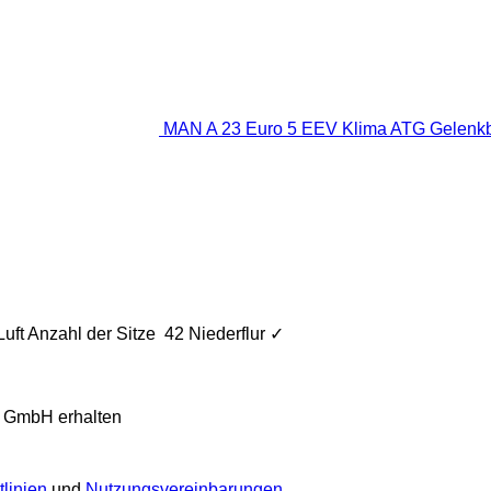
MAN A 23 Euro 5 EEV Klima ATG Gelenk
Luft
Anzahl der Sitze
42
Niederflur
✓
a GmbH erhalten
linien
und
Nutzungsvereinbarungen
.