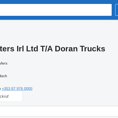
ers Irl Ltd T/A Doran Trucks
ufers
isch
n
+353 87 976 0000
ckruf