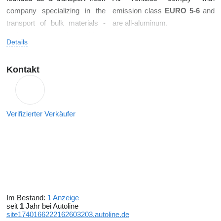
company specializing in the
emission class
EURO 5-6
and
transport of bulk materials -
are all-aluminum.
mainly technical (rubber)
Details
carbon black. Transports are
provided according to
Kontakt
contractual prices, determined
on the basis of the distance
and the transported material.
DPLP consulting
provides
Verifizierter Verkäufer
transport services throughout
the
EU
and pays particular
attention to the RELIABILITY
and
QUALITY
of the services
offered.
Im Bestand:
1 Anzeige
seit
1
Jahr bei Autoline
site1740166222162603203.autoline.de