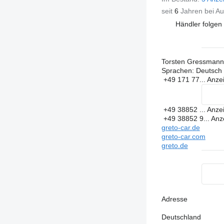
seit
6
Jahren bei Au
Händler folgen
Torsten Gressmann
Sprachen:
Deutsch
+49 171 77...
Anze
+49 38852 ...
Anze
+49 38852 9...
Anz
greto-car.de
greto-car.com
greto.de
Adresse
Deutschland