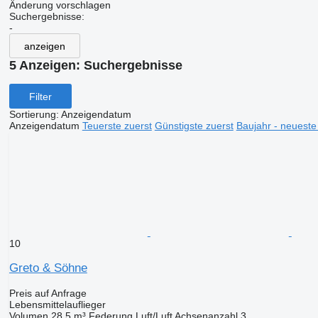
Änderung vorschlagen
Suchergebnisse:
-
anzeigen
5 Anzeigen:
Suchergebnisse
Filter
Sortierung
:
Anzeigendatum
Anzeigendatum
Teuerste zuerst
Günstigste zuerst
Baujahr - neueste
10
Greto & Söhne
Preis auf Anfrage
Lebensmittelauflieger
Volumen
28,5 m³
Federung
Luft/Luft
Achsenanzahl
3