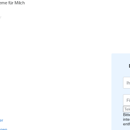
me für Milch
r
Safttransporter
uge
e
Fahrzeuge
Bit
int
fer
ent
igen