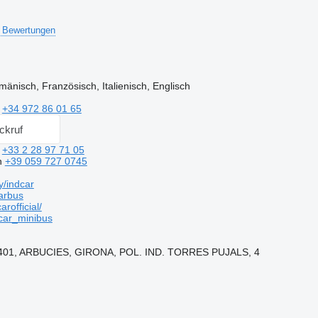
 Bewertungen
änisch, Französisch, Italienisch, Englisch
n
+34 972 86 01 65
ckruf
n
+33 2 28 97 71 05
n
+39 059 727 0745
y/indcar
arbus
rofficial/
ar_minibus
17401, ARBUCIES, GIRONA, POL. IND. TORRES PUJALS, 4