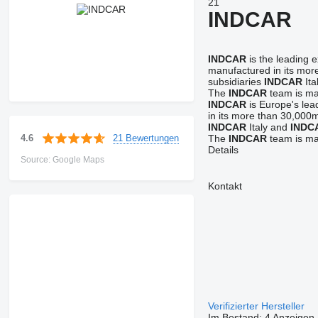
21
INDCAR
INDCAR
is the leading 
manufactured in its more
subsidiaries
INDCAR
Ita
The
INDCAR
team is mad
INDCAR
is Europe's lea
in its more than 30,000m2
INDCAR
Italy and
INDC
21 Bewertungen
4.6
The
INDCAR
team is mad
Details
Source: Google Maps
Kontakt
Verifizierter Hersteller
Im Bestand:
4 Anzeigen