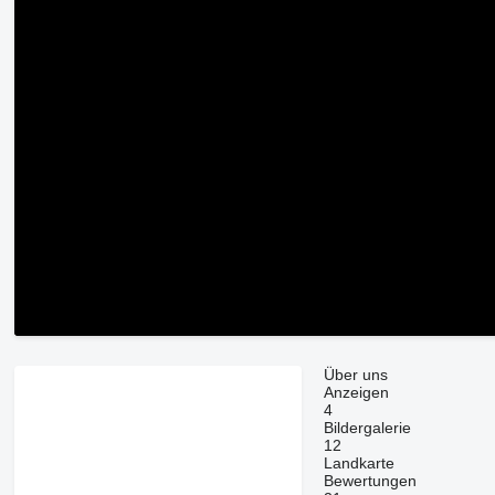
Über uns
Anzeigen
4
Bildergalerie
12
Landkarte
Bewertungen