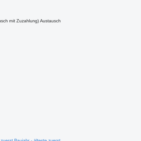
sch mit Zuzahlung)
Austausch
 zuerst
Baujahr - älteste zuerst