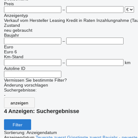
Preis
–
Anzeigentyp
Verkauf
vom Hersteller
Leasing
Kredit
in Raten
Inzahlungnahme (Tau
Zustand
neu
gebraucht
Baujahr
–
Euro
Euro 6
Km-Stand
–
km
Autoline ID
Vermissen Sie bestimmte Filter?
Änderung vorschlagen
Suchergebnisse:
-
anzeigen
4 Anzeigen:
Suchergebnisse
Filter
Sortierung
:
Anzeigendatum
Anzeigendatum
Teuerste zuerst
Günstigste zuerst
Baujahr - neueste