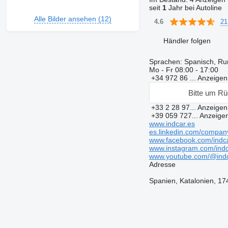
seit
1
Jahr bei Autoline
Alle Bilder ansehen (12)
21
4.6
Händler folgen
Sprachen:
Spanisch, Rum
Mo - Fr
08:00 - 17:00
+34 972 86 ...
Anzeige
Bitte um Rü
+33 2 28 97...
Anzeige
+39 059 727...
Anzeige
www.indcar.es
es.linkedin.com/compan
www.facebook.com/indc
www.instagram.com/indca
www.youtube.com/@indc
Adresse
Spanien, Katalonien, 