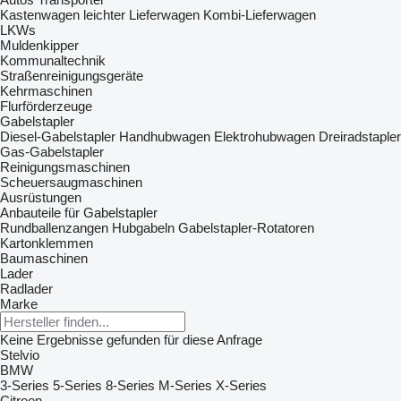
Kastenwagen
leichter Lieferwagen
Kombi-Lieferwagen
LKWs
Muldenkipper
Kommunaltechnik
Straßenreinigungsgeräte
Kehrmaschinen
Flurförderzeuge
Gabelstapler
Diesel-Gabelstapler
Handhubwagen
Elektrohubwagen
Dreiradstapler
Gas-Gabelstapler
Reinigungsmaschinen
Scheuersaugmaschinen
Ausrüstungen
Anbauteile für Gabelstapler
Rundballenzangen
Hubgabeln
Gabelstapler-Rotatoren
Kartonklemmen
Baumaschinen
Lader
Radlader
Marke
Keine Ergebnisse gefunden für diese Anfrage
Stelvio
BMW
3-Series
5-Series
8-Series
M-Series
X-Series
Citroen