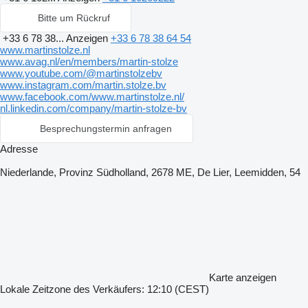
Bitte um Rückruf
+33 6 78 38...
Anzeigen
+33 6 78 38 64 54
www.martinstolze.nl
www.avag.nl/en/members/martin-stolze
www.youtube.com/@martinstolzebv
www.instagram.com/martin.stolze.bv
www.facebook.com/www.martinstolze.nl/
nl.linkedin.com/company/martin‑stolze‑bv
Besprechungstermin anfragen
Adresse
Niederlande, Provinz Südholland, 2678 ME, De Lier, Leemidden, 54
Karte anzeigen
Lokale Zeitzone des Verkäufers: 12:10 (CEST)