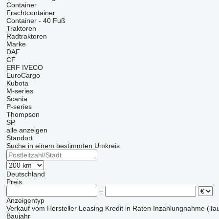
Container
Frachtcontainer
Container - 40 Fuß
Traktoren
Radtraktoren
Marke
DAF
CF
ERF
IVECO
EuroCargo
Kubota
M-series
Scania
P-series
Thompson
SP
alle anzeigen
Standort
Suche in einem bestimmten Umkreis
Deutschland
Preis
–
Anzeigentyp
Verkauf
vom Hersteller
Leasing
Kredit
in Raten
Inzahlungnahme (Tau
Baujahr