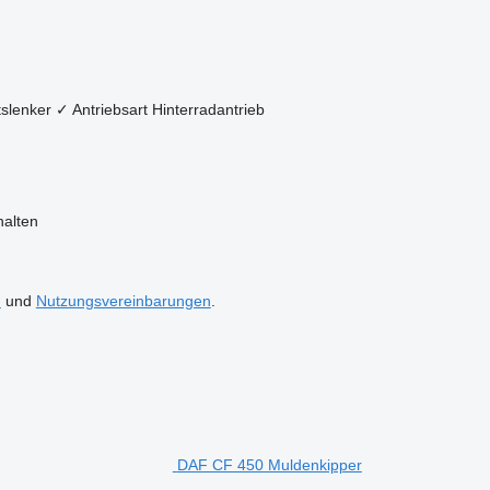
slenker
✓
Antriebsart
Hinterradantrieb
halten
n
und
Nutzungsvereinbarungen
.
DAF CF 450 Muldenkipper