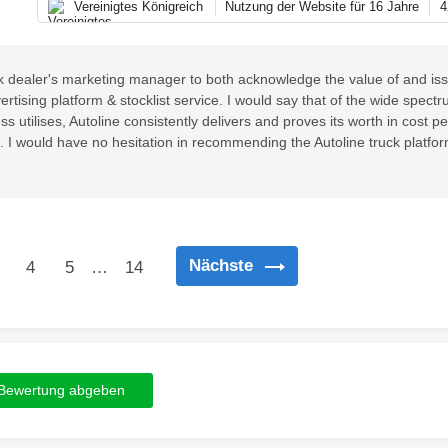
Vereinigtes Königreich
Nutzung der Website für 16 Jahre
4
uck dealer's marketing manager to both acknowledge the value of and is
rtising platform & stocklist service. I would say that of the wide spectr
ss utilises, Autoline consistently delivers and proves its worth in cost p
. I would have no hesitation in recommending the Autoline truck platfor
Nächste
4
5
…
14
Bewertung abgeben