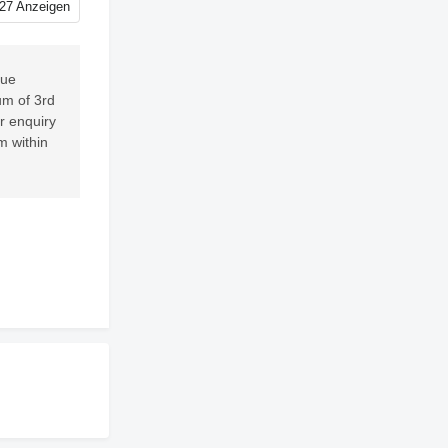
27 Anzeigen
sue
um of 3rd
er enquiry
m within