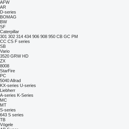
AFW
AR
D-series
BOMAG
BW
SF
Caterpillar
301
302
314
434
906
908
950
CB
GC
PM
CC
CS
F series
SB
Vario
3520
GRW
HD
ZX
8008
StarFire
PC
5040
Allrad
KX-series
U-series
Liebherr
A-series
K-Series
MC
MT
S-series
643
S series
TB
Vögele