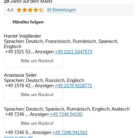
Bedienbarkeit ein komfortables und effizientes Arbeiten
29
Jahre auf dem Markt
ermöglicht.
4.4
84 Bewertungen
Ein Schwerpunkt in unserem Mietpark sind
Händler folgen
Asphaltbaumaschinen wie Fertiger, Beschicker und Walzen für
die verschiedensten Einsätze.
Harriet Voigtländer
Mit unserer Flotte an Asphaltbeschickern sind wir der führende
Sprachen:
Deutsch, Französisch, Rumänisch, Spanisch,
Beschicker-Dienstleister in Deutschland und bieten mit unserem
Englisch
+49 1521 53...
Anzeigen
+49 1521 5347573
zertifizierten Bedienpersonal ein Höchstmaß an Zuverlässigkeit
Bitte um Rückruf
und Qualität.
Da wir herstellerunabhängig sind, wählen wir von den
Anastasia Seiler
Premiumherstellern jeweils die am besten geeignete Maschine
Sprachen:
Deutsch, Russisch, Englisch
für unsere Kunden aus.
+49 1578 42...
Anzeigen
+49 1578 4228771
Viele unserer Spezialmaschinen sind auch mit Fahrer mietbar.
Bitte um Rückruf
Eine Arbeitnehmerüberlassung nach den §§ 1 und 2 des AÜG ist
selbstverständlich vorhanden.
Sprachen:
Deutsch, Spanisch, Rumänisch, Englisch, Arabisch
+49 7246 ...
Anzeigen
+49 7246 94190
Mit unserem gut ausgebildeten Werkstattteam führen wir
Bitte um Rückruf
Fehlerdiagnosen, Reparaturen und Kundendienste durch. Neben
+49 7246 9...
Anzeigen
+49 7246 941910
www.rueko.de