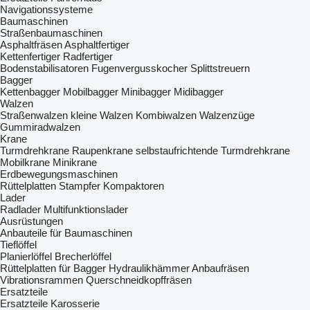
Navigationssysteme
Baumaschinen
Straßenbaumaschinen
Asphaltfräsen
Asphaltfertiger
Kettenfertiger
Radfertiger
Bodenstabilisatoren
Fugenvergusskocher
Splittstreuern
Bagger
Kettenbagger
Mobilbagger
Minibagger
Midibagger
Walzen
Straßenwalzen
kleine Walzen
Kombiwalzen
Walzenzüge
Gummiradwalzen
Krane
Turmdrehkrane
Raupenkrane
selbstaufrichtende Turmdrehkrane
Mobilkrane
Minikrane
Erdbewegungsmaschinen
Rüttelplatten
Stampfer
Kompaktoren
Lader
Radlader
Multifunktionslader
Ausrüstungen
Anbauteile für Baumaschinen
Tieflöffel
Planierlöffel
Brecherlöffel
Rüttelplatten für Bagger
Hydraulikhämmer
Anbaufräsen
Vibrationsrammen
Querschneidkopffräsen
Ersatzteile
Ersatzteile Karosserie