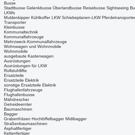
Busse
Stadtbusse
Gelenkbusse
Überlandbusse
Reisebusse
Sightseeing B
LKWs
Muldenkipper
Kühlkoffer LKW
Schiebeplanen-LKW
Pferdetransport
Transporter
Kleinbusse
Kommunaltechnik
Kommunalfahrzeuge
Mehrzweck-Kommunalfahrzeuge
Wohnwagen und Wohnmobile
Wohnmobile
ausgebaute Kastenwagen
Ausrüstungen
Ausrüstungen für LKW
Rollstuhllifte
Ersatzteile
Ersatzteile Elektrik
sonstige Ersatzteile Elektrik
Flughafenfahrzeuge
Flughafenbusse
Mähdrescher
Getreideernter
Baumaschinen
Bagger
Grabenfräsen
Hochlöffelbagger
Midibagger
Straßenbaumaschinen
Asphaltfertiger
Kettenfertiger