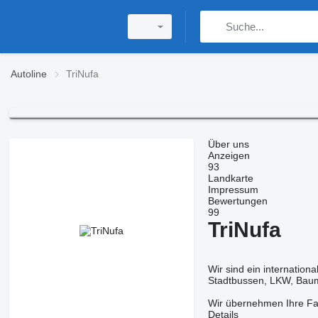
Autoline
TriNufa
Über uns
Anzeigen
93
Landkarte
Impressum
Bewertungen
99
TriNufa
Wir sind ein internatio
Stadtbussen, LKW, Baum
Wir übernehmen Ihre Fah
Details