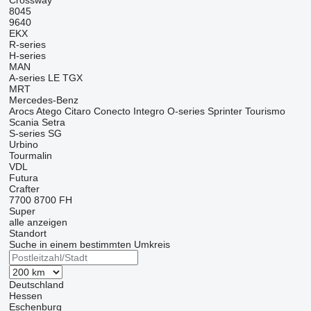
Crossway
8045
9640
EKX
R-series
H-series
MAN
A-series
LE
TGX
MRT
Mercedes-Benz
Arocs
Atego
Citaro
Conecto
Integro
O-series
Sprinter
Tourismo
Scania
Setra
S-series
SG
Urbino
Tourmalin
VDL
Futura
Crafter
7700
8700
FH
Super
alle anzeigen
Standort
Suche in einem bestimmten Umkreis
Deutschland
Hessen
Eschenburg