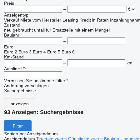
Preis
–
Anzeigentyp
Verkauf
Miete
vom Hersteller
Leasing
Kredit
in Raten
Inzahlungnahm
Zustand
neu
gebraucht
unfall
für Ersatzteile
mit einem Mangel
Baujahr
–
Euro
Euro 2
Euro 3
Euro 4
Euro 5
Euro 6
Km-Stand
–
km
Autoline ID
Vermissen Sie bestimmte Filter?
Änderung vorschlagen
Suchergebnisse:
-
anzeigen
93 Anzeigen:
Suchergebnisse
Filter
Sortierung
:
Anzeigendatum
Anzeigendatum
Teuerste zuerst
Günstigste zuerst
Baujahr - neueste