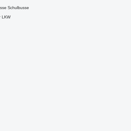
usse
Schulbusse
er LKW