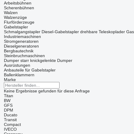
Arbeitsbühnen
Scherenbühnen
Walzen
Walzenzüge
Flurförderzeuge
Gabelstapler
Schmalgangstapler
Diesel-Gabelstapler
drehbare Teleskoplader
Gas
Industriemaschinen
Stromgeneratoren
Dieselgeneratoren
Bergbautechnik
Steinbruchmaschinen
Dumper starr
knickgelenkte Dumper
Ausrüstungen
Anbauteile für Gabelstapler
Ballenklammern
Marke
Keine Ergebnisse gefunden für diese Anfrage
Titan
BW
GFS
DPM
Ducato
Transit
Compact
IVECO