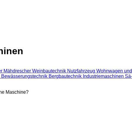
hinen
er
Mähdrescher
Weinbautechnik
Nutzfahrzeug
Wohnwagen und
k
Bewässerungstechnik
Bergbautechnik
Industriemaschinen
Sä-
ine Maschine?