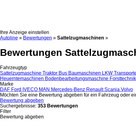
Ihre Anzeige einstellen
Autoline
»
Bewertungen
»
Sattelzugmaschinen
»
Bewertungen Sattelzugmasc
Fahrzeugtyp
Sattelzugmaschine
Traktor
Bus
Baumaschinen
LKW
Transport
Heuerntemaschinen
Bodenbearbeitungsmaschine
Forsttechni
Marke
DAF
Ford
IVECO
MAN
Mercedes-Benz
Renault
Scania
Volvo
Möchten Sie eine Bewertung abgeben für ein Fahrzeug oder e
Bewertung abgeben
Suchergebnisse:
353 Bewertungen
Filter
Bewertung abgeben