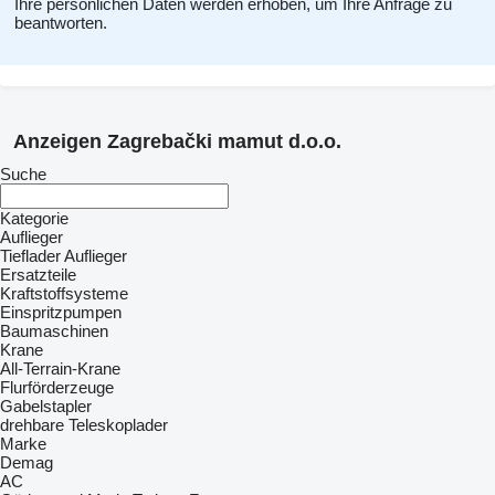
Ihre persönlichen Daten werden erhoben, um Ihre Anfrage zu
beantworten.
Anzeigen Zagrebački mamut d.o.o.
Suche
Kategorie
Auflieger
Tieflader Auflieger
Ersatzteile
Kraftstoffsysteme
Einspritzpumpen
Baumaschinen
Krane
All-Terrain-Krane
Flurförderzeuge
Gabelstapler
drehbare Teleskoplader
Marke
Demag
AC