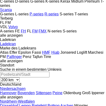
C-series
D-series
G-series
K-series
Kerax
Midlum
Premium
T-
series
Scania
G-series
L-series
P-series
R-series
S-series
T-series
Terberg
FL
FM
VDL
Volvo
A-series
FE
FH
FL
FM
FMX
N-series
S-series
alle anzeigen
Ladekran
Ladekran
Marke des Ladekrans
Atlas
Effer
Epsilon
Fassi
HMF
Hiab
Jonsered
Loglift
Marchesi
PM
Palfinger
Penz
Tajfun
Tirre
alle anzeigen
Standort
Suche in einem bestimmten Umkreis
Deutschland
Niedersachsen
Hannover
Bovenden
Sittensen
Peine
Oldenburg
Groß Ippener
alle anzeigen
Nordrhein-Westfalen
Düsseldorf
Lemgo
Bielefeld
Bottrop
Aachen
Münster