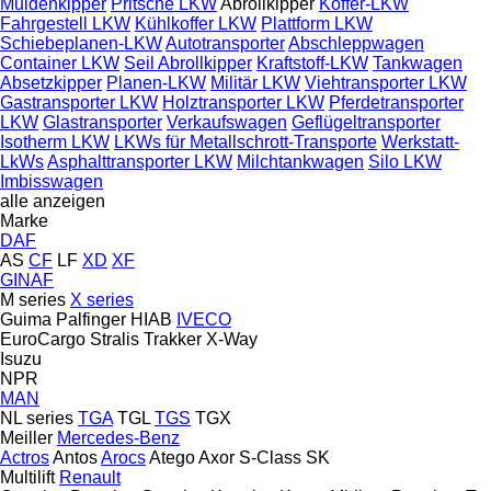
Muldenkipper
Pritsche LKW
Abrollkipper
Koffer-LKW
Fahrgestell LKW
Kühlkoffer LKW
Plattform LKW
Schiebeplanen-LKW
Autotransporter
Abschleppwagen
Container LKW
Seil Abrollkipper
Kraftstoff-LKW
Tankwagen
Absetzkipper
Planen-LKW
Militär LKW
Viehtransporter LKW
Gastransporter LKW
Holztransporter LKW
Pferdetransporter
LKW
Glastransporter
Verkaufswagen
Geflügeltransporter
Isotherm LKW
LKWs für Metallschrott-Transporte
Werkstatt-
LkWs
Asphalttransporter LKW
Milchtankwagen
Silo LKW
Imbisswagen
alle anzeigen
Marke
DAF
AS
CF
LF
XD
XF
GINAF
M series
X series
Guima Palfinger
HIAB
IVECO
EuroCargo
Stralis
Trakker
X-Way
Isuzu
NPR
MAN
NL series
TGA
TGL
TGS
TGX
Meiller
Mercedes-Benz
Actros
Antos
Arocs
Atego
Axor
S-Class
SK
Multilift
Renault