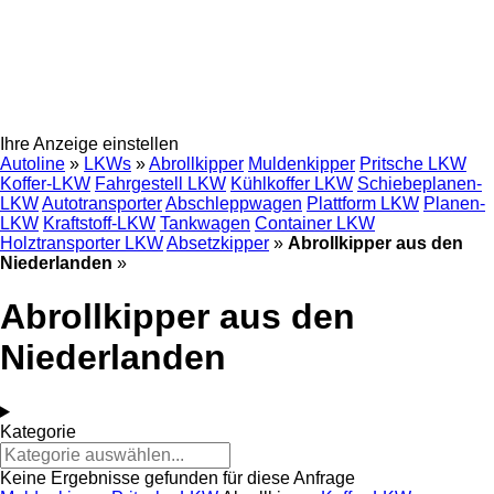
Ihre Anzeige einstellen
Autoline
»
LKWs
»
Abrollkipper
Muldenkipper
Pritsche LKW
Koffer-LKW
Fahrgestell LKW
Kühlkoffer LKW
Schiebeplanen-
LKW
Autotransporter
Abschleppwagen
Plattform LKW
Planen-
LKW
Kraftstoff-LKW
Tankwagen
Container LKW
Holztransporter LKW
Absetzkipper
»
Abrollkipper aus den
Niederlanden
»
Abrollkipper aus den
Niederlanden
Kategorie
Keine Ergebnisse gefunden für diese Anfrage