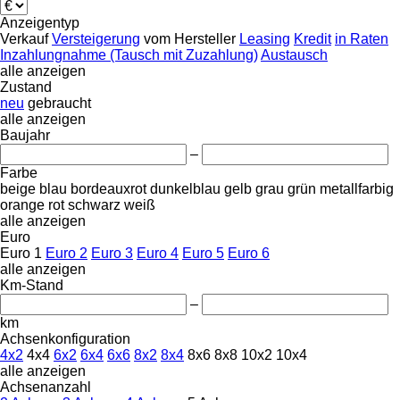
Anzeigentyp
Verkauf
Versteigerung
vom Hersteller
Leasing
Kredit
in Raten
Inzahlungnahme (Tausch mit Zuzahlung)
Austausch
alle anzeigen
Zustand
neu
gebraucht
alle anzeigen
Baujahr
–
Farbe
beige
blau
bordeauxrot
dunkelblau
gelb
grau
grün
metallfarbig
orange
rot
schwarz
weiß
alle anzeigen
Euro
Euro 1
Euro 2
Euro 3
Euro 4
Euro 5
Euro 6
alle anzeigen
Km-Stand
–
km
Achsenkonfiguration
4x2
4x4
6x2
6x4
6x6
8x2
8x4
8x6
8x8
10x2
10x4
alle anzeigen
Achsenanzahl