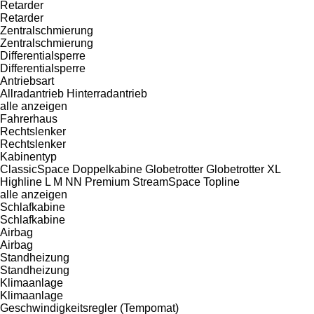
Retarder
Retarder
Zentralschmierung
Zentralschmierung
Differentialsperre
Differentialsperre
Antriebsart
Allradantrieb
Hinterradantrieb
alle anzeigen
Fahrerhaus
Rechtslenker
Rechtslenker
Kabinentyp
ClassicSpace
Doppelkabine
Globetrotter
Globetrotter XL
Highline
L
M
NN
Premium
StreamSpace
Topline
alle anzeigen
Schlafkabine
Schlafkabine
Airbag
Airbag
Standheizung
Standheizung
Klimaanlage
Klimaanlage
Geschwindigkeitsregler (Tempomat)