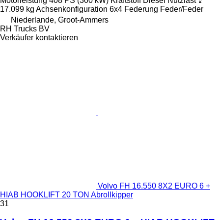
Motorleistung
408 PS (300 kW)
Kraftstoff
Diesel
Nutzlast
17.099 kg
Achsenkonfiguration
6x4
Federung
Feder/Feder
Niederlande, Groot-Ammers
RH Trucks BV
Verkäufer kontaktieren
Volvo FH 16.550 8X2 EURO 6 +
HIAB HOOKLIFT 20 TON Abrollkipper
31