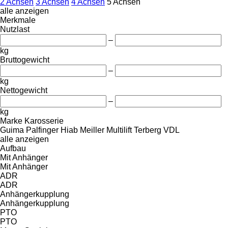
2 Achsen
3 Achsen
4 Achsen
5 Achsen
alle anzeigen
Merkmale
Nutzlast
–
kg
Bruttogewicht
–
kg
Nettogewicht
–
kg
Marke Karosserie
Guima Palfinger
Hiab
Meiller
Multilift
Terberg
VDL
alle anzeigen
Aufbau
Mit Anhänger
Mit Anhänger
ADR
ADR
Anhängerkupplung
Anhängerkupplung
PTO
PTO