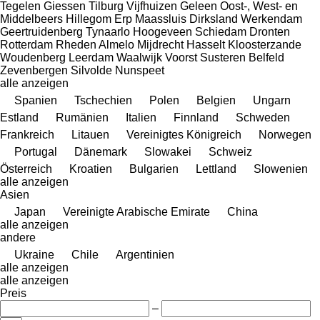
Tegelen
Giessen
Tilburg
Vijfhuizen
Geleen
Oost-, West- en
Middelbeers
Hillegom
Erp
Maassluis
Dirksland
Werkendam
Geertruidenberg
Tynaarlo
Hoogeveen
Schiedam
Dronten
Rotterdam
Rheden
Almelo
Mijdrecht
Hasselt
Kloosterzande
Woudenberg
Leerdam
Waalwijk
Voorst
Susteren
Belfeld
Zevenbergen
Silvolde
Nunspeet
alle anzeigen
Spanien
Tschechien
Polen
Belgien
Ungarn
Estland
Rumänien
Italien
Finnland
Schweden
Frankreich
Litauen
Vereinigtes Königreich
Norwegen
Portugal
Dänemark
Slowakei
Schweiz
Österreich
Kroatien
Bulgarien
Lettland
Slowenien
alle anzeigen
Asien
Japan
Vereinigte Arabische Emirate
China
alle anzeigen
andere
Ukraine
Chile
Argentinien
alle anzeigen
alle anzeigen
Preis
–