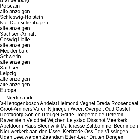
Brandenburg
Potsdam
alle anzeigen
Schleswig-Holstein
Kiel
Dänischenhagen
alle anzeigen
Sachsen-Anhalt
Coswig
Halle
alle anzeigen
Mecklenburg
Schwerin
alle anzeigen
Sachsen
Leipzig
alle anzeigen
alle anzeigen
Europa
Niederlande
's-Hertogenbosch
Andelst
Helmond
Veghel
Breda
Roosendaal
Groot-Ammers
Vuren
Nijmegen
Weert
Overpelt
Oud Gastel
Hoofddorp
Son en Breugel
Goirle
Hoogerheide
Heteren
Ravenstein
Velddriel
Wijchen
Lelystad
Oirschot
Meerkerk
Apeldoorn
Haps
Steenwijk
Marknesse
Zaltbommel
Beuningen
Nieuwerkerk aan den IJssel
Kerkrade
Oss
Ede
Vlissingen
Uden
Leeuwarden
Zaandam
Etten-Leur
Druten
Dongen