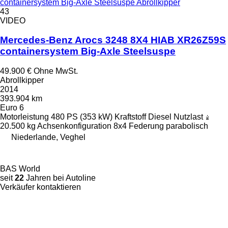
containersystem Big-Axle Steelsuspe Abrollkipper
43
VIDEO
Mercedes-Benz Arocs 3248 8X4 HIAB XR26Z59S
containersystem Big-Axle Steelsuspe
49.900 €
Ohne MwSt.
Abrollkipper
2014
393.904 km
Euro 6
Motorleistung
480 PS (353 kW)
Kraftstoff
Diesel
Nutzlast
20.500 kg
Achsenkonfiguration
8x4
Federung
parabolisch
Niederlande, Veghel
BAS World
seit
22
Jahren bei Autoline
Verkäufer kontaktieren