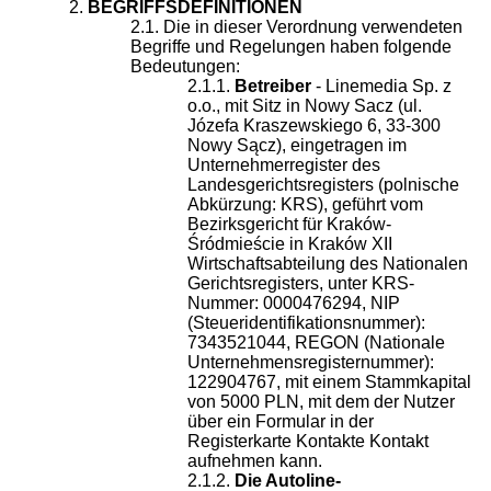
BEGRIFFSDEFINITIONEN
Die in dieser Verordnung verwendeten
Begriffe und Regelungen haben folgende
Bedeutungen:
Betreiber
- Linemedia Sp. z
o.o., mit Sitz in Nowy Sacz (ul.
Józefa Kraszewskiego 6, 33-300
Nowy Sącz), eingetragen im
Unternehmerregister des
Landesgerichtsregisters (polnische
Abkürzung: KRS), geführt vom
Bezirksgericht für Kraków-
Śródmieście in Kraków XII
Wirtschaftsabteilung des Nationalen
Gerichtsregisters, unter KRS-
Nummer: 0000476294, NIP
(Steueridentifikationsnummer):
7343521044, REGON (Nationale
Unternehmensregisternummer):
122904767, mit einem Stammkapital
von 5000 PLN, mit dem der Nutzer
über ein Formular in der
Registerkarte Kontakte Kontakt
aufnehmen kann.
Die Autoline-